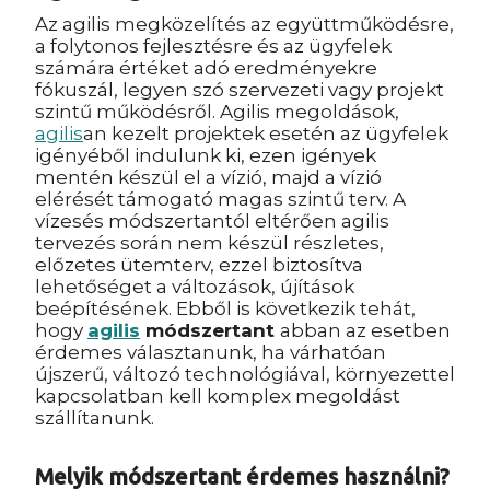
Az agilis megközelítés az együttműködésre,
a folytonos fejlesztésre és az ügyfelek
számára értéket adó eredményekre
fókuszál, legyen szó szervezeti vagy projekt
szintű működésről. Agilis megoldások,
agilis
an kezelt projektek esetén az ügyfelek
igényéből indulunk ki, ezen igények
mentén készül el a vízió, majd a vízió
elérését támogató magas szintű terv. A
vízesés módszertantól eltérően agilis
tervezés során nem készül részletes,
előzetes ütemterv, ezzel biztosítva
lehetőséget a változások, újítások
beépítésének. Ebből is következik tehát,
hogy
agilis
módszertant
abban az esetben
érdemes választanunk, ha várhatóan
újszerű, változó technológiával, környezettel
kapcsolatban kell komplex megoldást
szállítanunk.
Melyik módszertant érdemes használni?