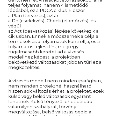
de itt nem egymást követő fázisokból áll a
teljes folyamat, hanem 4 ismétlődő
lépésből, ez a PDCA ciklus. Először
a Plan (tervezés), aztán
a Do (cselekvés), Check (ellenőrzés), és
végül
az Act (beavatkozás) lépése következik a
ciklusban. Ennek a módszernek a célja a
termékek és a folyamatok kontrollja, és a
folyamatos fejlesztés, mely egy
rugalmasabb keretet ad a vízesés
modellhez képest, a projektben
bekövetkező változásokat jobban tűri ez a
megközelítés.
A vízesés modell nem minden iparágban,
nem minden projektnél használható,
hiszen sok változás érheti a projektet, ezek
külső vagy belső változások egyaránt
lehetnek. Külső tényező lehet például
valamilyen szabályzat, törvény
megváltozása, belső változás pedig a