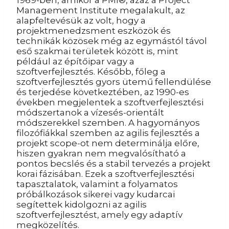
1969-ben, amikor a PMI®, azaz a Project
Management Institute megalakult, az
alapfeltevésük az volt, hogy a
projektmenedzsment eszközök és
technikák közösek még az egymástól távol
eső szakmai területek között is, mint
például az építőipar vagy a
szoftverfejlesztés. Később, főleg a
szoftverfejlesztés gyors ütemű fellendülése
és terjedése következtében, az 1990-es
években megjelentek a szoftverfejlesztési
módszertanok a vízesés-orientált
módszerekkel szemben. A hagyományos
filozófiákkal szemben az agilis fejlesztés a
projekt scope-ot nem determinálja előre,
hiszen gyakran nem megvalósítható a
pontos becslés és a stabil tervezés a projekt
korai fázisában. Ezek a szoftverfejlesztési
tapasztalatok, valamint a folyamatos
próbálkozások sikerei vagy kudarcai
segítettek kidolgozni az agilis
szoftverfejlesztést, amely egy adaptív
megközelítés.