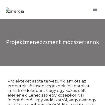
Skip
to
content
Projektmenedzsment módszertanok
Projekteket azóta tervezünk, amióta az
emberek közösen végeznek feladatokat
annak érdekében, hogy egy közös célt
elérjenek. Lehet szó egy középkori vár
felépítéséről, egy vadászatról, vagy akár egy
hadjárat megtervezéséről. Bár a régmúltról