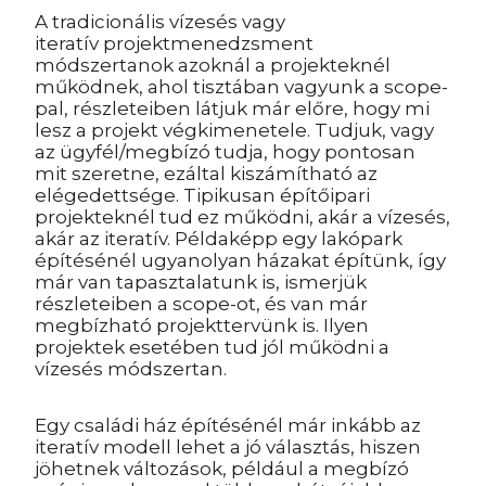
A tradicionális vízesés vagy
iteratív projektmenedzsment
módszertanok azoknál a projekteknél
működnek, ahol tisztában vagyunk a scope-
pal, részleteiben látjuk már előre, hogy mi
lesz a projekt végkimenetele. Tudjuk, vagy
az ügyfél/megbízó tudja, hogy pontosan
mit szeretne, ezáltal kiszámítható az
elégedettsége. Tipikusan építőipari
projekteknél tud ez működni, akár a vízesés,
akár az iteratív. Példaképp egy lakópark
építésénél ugyanolyan házakat építünk, így
már van tapasztalatunk is, ismerjük
részleteiben a scope-ot, és van már
megbízható projekttervünk is. Ilyen
projektek esetében tud jól működni a
vízesés módszertan.
Egy családi ház építésénél már inkább az
iteratív modell lehet a jó választás, hiszen
jöhetnek változások, például a megbízó