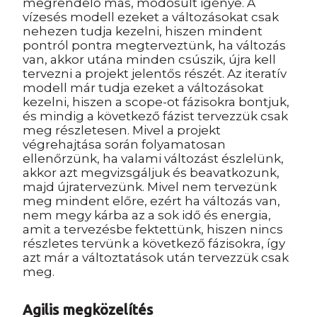
megrendelő más, módosult igénye. A
vízesés modell ezeket a változásokat csak
nehezen tudja kezelni, hiszen mindent
pontról pontra megterveztünk, ha változás
van, akkor utána minden csúszik, újra kell
tervezni a projekt jelentős részét. Az iteratív
modell már tudja ezeket a változásokat
kezelni, hiszen a scope-ot fázisokra bontjuk,
és mindig a következő fázist tervezzük csak
meg részletesen. Mivel a projekt
végrehajtása során folyamatosan
ellenőrzünk, ha valami változást észlelünk,
akkor azt megvizsgáljuk és beavatkozunk,
majd újratervezünk. Mivel nem tervezünk
meg mindent előre, ezért ha változás van,
nem megy kárba az a sok idő és energia,
amit a tervezésbe fektettünk, hiszen nincs
részletes tervünk a következő fázisokra, így
azt már a változtatások után tervezzük csak
meg.
Agilis megközelítés