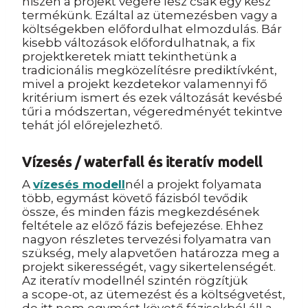
hiszen a projekt végére lesz csak egy kész
termékünk. Ezáltal az ütemezésben vagy a
költségekben előfordulhat elmozdulás. Bár
kisebb változások előfordulhatnak, a fix
projektkeretek miatt tekinthetünk a
tradicionális megközelítésre prediktívként,
mivel a projekt kezdetekor valamennyi fő
kritérium ismert és ezek változását kevésbé
tűri a módszertan, végeredményét tekintve
tehát jól előrejelezhető.
Vízesés / waterfall és iteratív modell
A
vízesés modell
nél a projekt folyamata
több, egymást követő fázisból tevődik
össze, és minden fázis megkezdésének
feltétele az előző fázis befejezése. Ehhez
nagyon részletes tervezési folyamatra van
szükség, mely alapvetően határozza meg a
projekt sikerességét, vagy sikertelenségét.
Az iteratív modellnél szintén rögzítjük
a scope-ot, az ütemezést és a költségvetést,