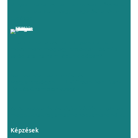
Projektmenedzsment képzéseink ősszel –
ha most alapozol, vagy megerősítenéd a
tudásod
Interim menedzsment a gyakorlatban:
mikor ment meg egy projektet – és mi a
valódi ára, ha nem lépünk időben?
Nemzetközi Lean tanúsítás
Magyarországon – IIBLC Green Belt, Black
Belt és Champion vizsgák
Az AI bevezetési és digitalizációs projektek
megbuknak folyamatmenedzsment nélkül
Képzések