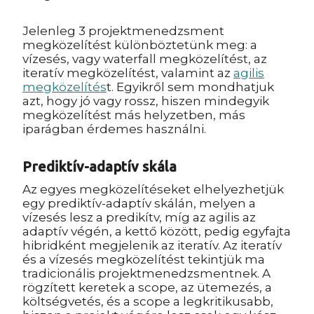
Jelenleg 3 projektmenedzsment
megközelítést különböztetünk meg: a
vízesés, vagy waterfall megközelítést, az
iteratív megközelítést, valamint az
agilis
megközelítés
t. Egyikről sem mondhatjuk
azt, hogy jó vagy rossz, hiszen mindegyik
megközelítést más helyzetben, más
iparágban érdemes használni.
Prediktív-adaptív skála
Az egyes megközelítéseket elhelyezhetjük
egy prediktív-adaptív skálán, melyen a
vízesés lesz a predikítv, míg az agilis az
adaptív végén, a kettő között, pedig egyfajta
hibridként megjelenik az iteratív. Az iteratív
és a vízesés megközelítést tekintjük ma
tradicionális projektmenedzsmentnek. A
rögzített keretek a scope, az ütemezés, a
költségvetés, és a scope a legkritikusabb,