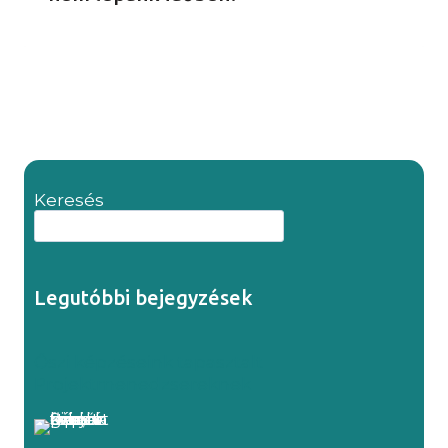
Keresés
Legutóbbi bejegyzések
Őszi képzéseink tapasztalt
Projektmenedzsereknek