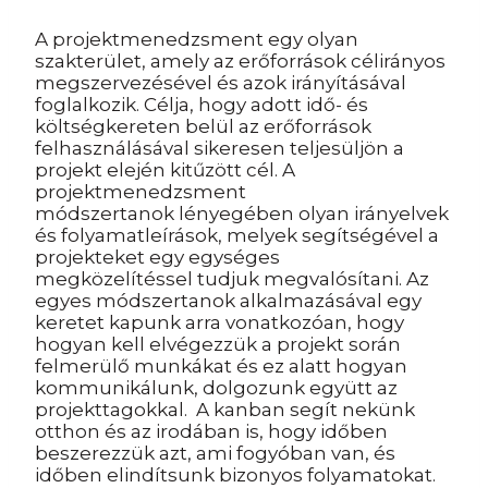
A projektmenedzsment egy olyan
szakterület, amely az erőforrások célirányos
megszervezésével és azok irányításával
foglalkozik. Célja, hogy adott idő- és
költségkereten belül az erőforrások
felhasználásával sikeresen teljesüljön a
projekt elején kitűzött cél. A
projektmenedzsment
módszertanok lényegében olyan irányelvek
és folyamatleírások, melyek segítségével a
projekteket egy egységes
megközelítéssel tudjuk megvalósítani. Az
egyes módszertanok alkalmazásával egy
keretet kapunk arra vonatkozóan, hogy
hogyan kell elvégezzük a projekt során
felmerülő munkákat és ez alatt hogyan
kommunikálunk, dolgozunk együtt az
projekttagokkal.
A kanban segít nekünk
otthon és az irodában is, hogy időben
beszerezzük azt, ami fogyóban van, és
időben elindítsunk bizonyos folyamatokat.