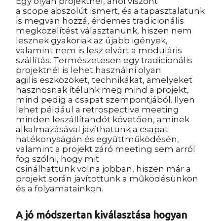
Egy olyan projektnél, ahol viszont
a scope abszolút ismert, és a tapasztalatunk
is megvan hozzá, érdemes tradicionális
megközelítést választanunk, hiszen nem
lesznek gyakoriak az újabb igények,
valamint nem is lesz elvárt a moduláris
szállítás. Természetesen egy tradicionális
projektnél is lehet használni olyan
agilis eszközöket, technikákat, amelyeket
hasznosnak ítélünk meg mind a projekt,
mind pedig a csapat szempontjából. Ilyen
lehet például a retrospective meeting
minden leszállítandót követően, aminek
alkalmazásával javíthatunk a csapat
hatékonyságán és együttműködésén,
valamint a projekt záró meeting sem arról
fog szólni, hogy mit
csinálhattunk volna jobban, hiszen már a
projekt során javítottunk a működésünkön
és a folyamatainkon.
A jó módszertan kiválasztása hogyan