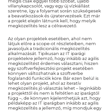
mégis csak eggyel több szobát, újabb
villanykapcsolót, vagy egy új vízkiállást
szeretne, így a folyamat során szükségesek
a beavatkozások és újratervezések. Ezt már
a projekt elején látnunk kell, hogy melyik
megközelítés lesz a célravezető.
Az olyan projektek esetében, ahol nem
látjuk előre a scope-ot részleteiben, nem
javasoljuk a tradicionális megközelítés
alkalmazását. Tipikusan az IT iparági
projektekre jellemző, hogy inkább az agilis
megközelítést érdemes választani, hiszen
egy szoftverfejlesztési projekt esetében
könnyen változhatnak a szoftverbe
foglalandó funkciók köre. Bár ezen belül is
lehet olyan projekt, ahol az iteratív
megközelítés jó választás lehet – leginkább
a projekttől és nem is feltétlen az iparágtól
függ –, de könnyen kijelenthetjük azt, hogy
példaképp az IT iparágban inkább az agilis
megközelítés a jellemző, míg mondjuk egy