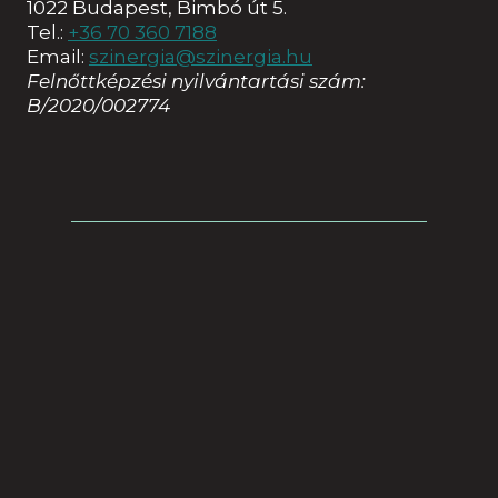
1022 Budapest, Bimbó út 5.
Tel.:
+36 70 360 7188
Email:
szinergia@szinergia.hu
Felnőttképzési nyilvántartási szám:
B/2020/002774