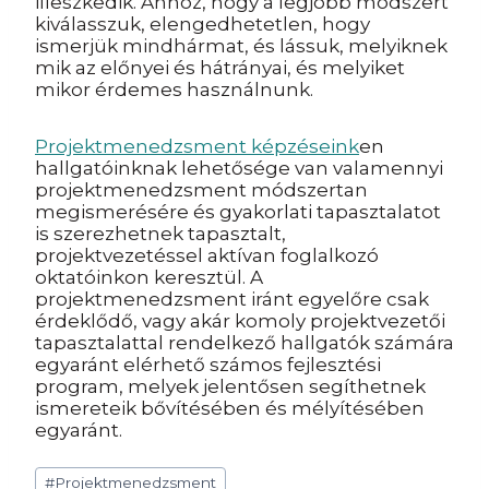
illeszkedik. Ahhoz, hogy a legjobb módszert
kiválasszuk, elengedhetetlen, hogy
ismerjük mindhármat, és lássuk, melyiknek
mik az előnyei és hátrányai, és melyiket
mikor érdemes használnunk.
Projektmenedzsment képzéseink
en
hallgatóinknak lehetősége van valamennyi
projektmenedzsment módszertan
megismerésére és gyakorlati tapasztalatot
is szerezhetnek tapasztalt,
projektvezetéssel aktívan foglalkozó
oktatóinkon keresztül. A
projektmenedzsment iránt egyelőre csak
érdeklődő, vagy akár komoly projektvezetői
tapasztalattal rendelkező hallgatók számára
egyaránt elérhető számos fejlesztési
program, melyek jelentősen segíthetnek
ismereteik bővítésében és mélyítésében
egyaránt.
Post
#
Projektmenedzsment