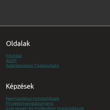
Oldalak
Főoldal
ÁSZF
Adatkezelési Tájékoztató
Képzések
Nemzetközi minősítések
Projektmenedzsment
Szervezeti és működési megoldások