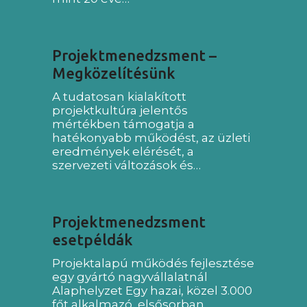
Projektmenedzsment –
Megközelítésünk
A tudatosan kialakított
projektkultúra jelentős
mértékben támogatja a
hatékonyabb működést, az üzleti
eredmények elérését, a
szervezeti változások és…
Projektmenedzsment
esetpéldák
Projektalapú működés fejlesztése
egy gyártó nagyvállalatnál
Alaphelyzet Egy hazai, közel 3.000
főt alkalmazó, elsősorban