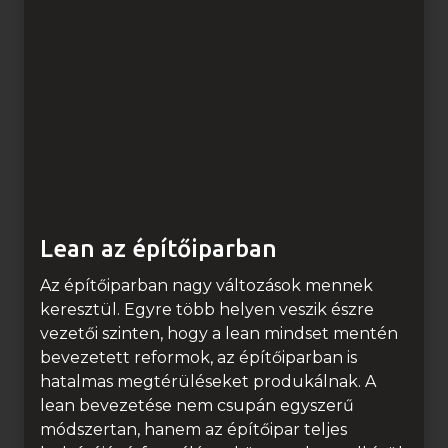
n
i
k
é
s
z
s
é
g
f
Lean az építőiparban
e
j
Az építőiparban nagy változások mennek
l
keresztül. Egyre több helyen veszik észre
e
vezetői szinten, hogy a lean mindset mentén
s
bevezetett reformok, az építőiparban is
z
hatalmas megtérüléseket produkálnak. A
t
lean bevezetése nem csupán egyszerű
é
módszertan, hanem az építőipar teljes
s