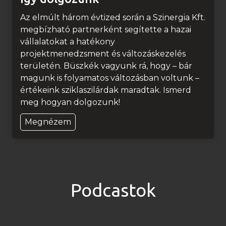
r
b
Az elmúlt három évtized során a Szinergia Kft.
a
megbízható partnerként segítette a hazai
n
vállalatokat a hatékony
projektmenedzsment és változáskezelés
területén. Büszkék vagyunk rá, hogy – bár
magunk is folyamatos változásban voltunk –
értékeink sziklaszilárdak maradtak. Ismerd
meg hogyan dolgozunk!
Í
Megnézem
g
y
d
o
l
Podcastok
g
o
z