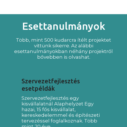
Esettanulmányok
Több, mint 500 kudarcra ítélt projektet
vittünk sikerre. Az alábbi
esettanulmányokban néhány projektről
bővebben is olvashat.
Szervezetfejlesztés
esetpéldák
Szervezetfejlesztés egy
kisvállalatnál Alaphelyzet Egy
hazai, 15 fős kisvállalat,
kereskedelemmel és építészeti
tervezéssel foglalkoznak. Több
mint 20 éve…