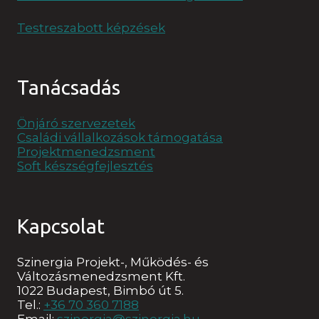
Testreszabott képzések
Tanácsadás
Önjáró szervezetek
Családi vállalkozások támogatása
Projektmenedzsment
Soft készségfejlesztés
Kapcsolat
Szinergia Projekt-, Működés- és
Változásmenedzsment Kft.
1022 Budapest, Bimbó út 5.
Tel.:
+36 70 360 7188
Email:
szinergia@szinergia.hu