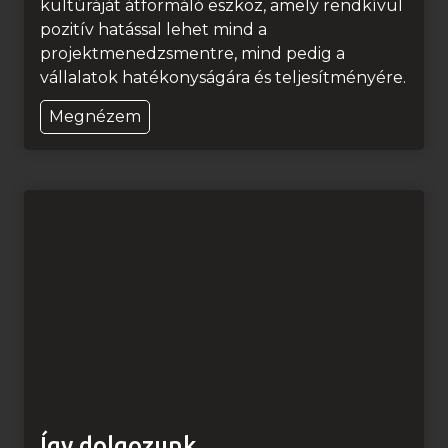
kultúráját átformáló eszköz, amely rendkívül
pozitív hatással lehet mind a
projektmenedzsmentre, mind pedig a
vállalatok hatékonyságára és teljesítményére.
L
Megnézem
e
a
n
a
z
é
p
í
t
ő
i
p
a
Így dolgozunk