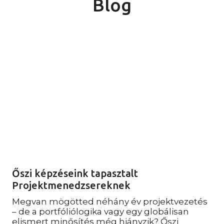
Blog
Őszi képzéseink tapasztalt
Projektmenedzsereknek
Megvan mögötted néhány év projektvezetés
– de a portfóliólogika vagy egy globálisan
elismert minősítés még hiányzik? Őszi