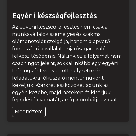
Egyéni készségfejlesztés
Az egyéni készségfejlesztés nem csak a
munkavállalók személyes és szakmai
előmenetelét szolgálja, hanem alapvető
fontosságú a vállalat önjáróságára való
felkészítésében is. Nálunk ez a folyamat nem
coachingot jelent, sokkal inkább egy egyéni
tréningként vagy adott helyzetre és
feladatokra fókuszáló mentoringként
kezeljük. Konkrét eszközöket adunk az
egyén kezébe, majd heteken át kísérjük
fejlődési folyamatát, amíg kipróbálja azokat.
E
Megnézem
g
y
é