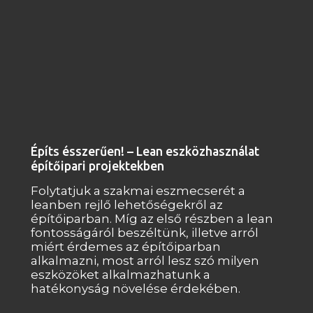
u
n
k
Építs ésszerűen! – Lean eszközhasználat
építőipari projektekben
Folytatjuk a szakmai eszmecserét a
leanben rejlő lehetőségekről az
építőiparban. Míg az első részben a lean
fontosságáról beszéltünk, illetve arról
miért érdemes az építőiparban
alkalmazni, most arról lesz szó milyen
eszközöket alkalmazhatunk a
hatékonyság növelése érdekében.