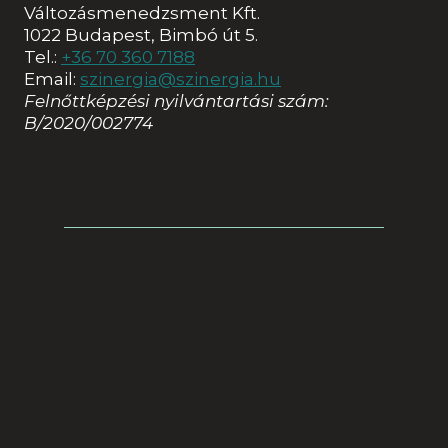
Változásmenedzsment Kft.
1022 Budapest, Bimbó út 5.
Tel.:
+36 70 360 7188
Email:
szinergia@szinergia.hu
Felnőttképzési nyilvántartási szám:
B/2020/002774