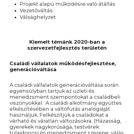
Projekt alapú működésre való átállás
Vezetőváltás
Válsághelyzet
Kiemelt témánk 2020-ban a
szervezetfejlesztés
területén
Családi vállalatok működésfejlesztése,
generációváltása
A családi vállalatok generációváltása során
egyensúlyban tartjuk az üzleti és
menedzsment szempontokat a családbeli
viszonyokkal. A családi alkotmány együttes
elkészítésében a váltófutás analógiáját
használjuk. Felkészítjük a családokat a
várható és váratlan változásokra. (Házasság,
gyerekek nagykorúsága, testvérek
tulajdonosi és menedzsment szerepe, válás