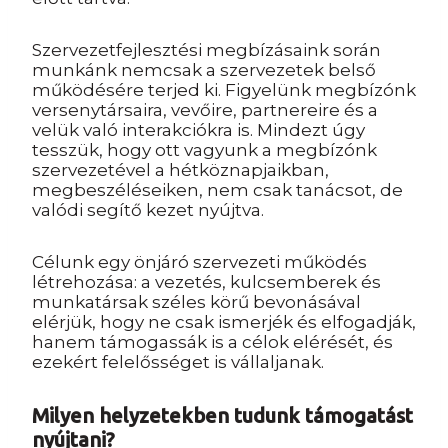
Szervezetfejlesztési megbízásaink során
munkánk nemcsak a szervezetek belső
működésére terjed ki. Figyelünk megbízónk
versenytársaira, vevőire, partnereire és a
velük való interakciókra is. Mindezt úgy
tesszük, hogy ott vagyunk a megbízónk
szervezetével a hétköznapjaikban,
megbeszéléseiken, nem csak tanácsot, de
valódi segítő kezet nyújtva.
Célunk egy önjáró szervezeti működés
létrehozása: a vezetés, kulcsemberek és
munkatársak széles körű bevonásával
elérjük, hogy ne csak ismerjék és elfogadják,
hanem támogassák is a célok elérését, és
ezekért felelősséget is vállaljanak.
Milyen helyzetekben tudunk támogatást
nyújtani?