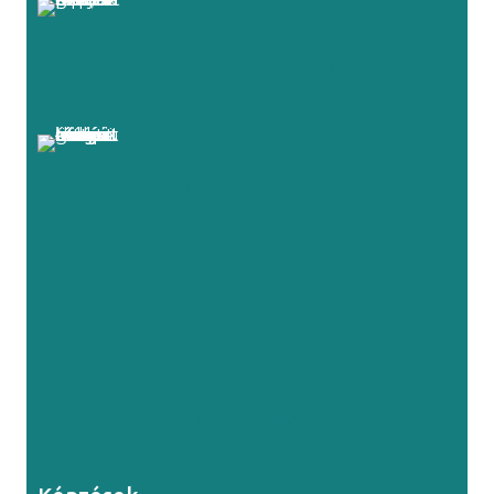
Projektmenedzsment képzéseink ősszel –
ha most alapozol, vagy megerősítenéd a
tudásod
Interim menedzsment a gyakorlatban:
mikor ment meg egy projektet – és mi a
valódi ára, ha nem lépünk időben?
Nemzetközi Lean tanúsítás
Magyarországon – IIBLC Green Belt, Black
Belt és Champion vizsgák
Az AI bevezetési és digitalizációs projektek
megbuknak folyamatmenedzsment nélkül