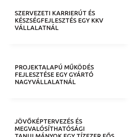
SZERVEZETI KARRIERÚT ÉS
KÉSZSÉGFEJLESZTÉS EGY KKV
VÁLLALATNÁL
PROJEKTALAPÚ MŰKÖDÉS
FEJLESZTÉSE EGY GYÁRTÓ
NAGYVÁLLALATNÁL
JÖVŐKÉPTERVEZÉS ÉS
MEGVALÓSÍTHATÓSÁGI
TANULMÁNYOK EGY TÍZEZER FŐS