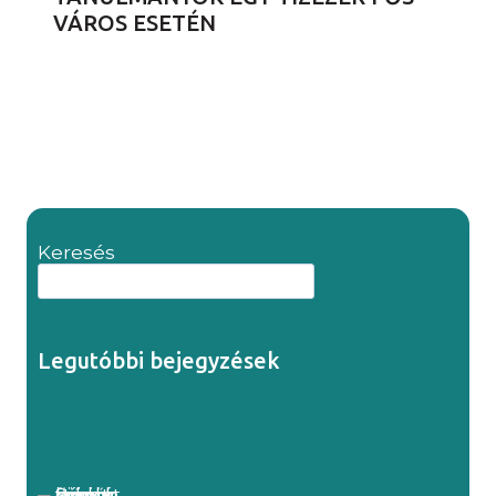
VÁROS ESETÉN
Keresés
Legutóbbi bejegyzések
Őszi képzéseink tapasztalt
Projektmenedzsereknek