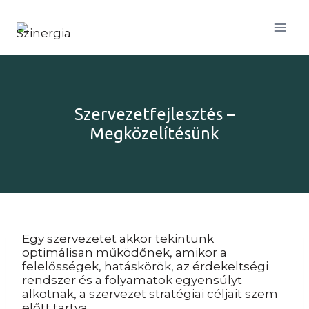
Skip
to
content
Szervezetfejlesztés –
Megközelítésünk
Egy szervezetet akkor tekintünk
optimálisan működőnek, amikor a
felelősségek, hatáskörök, az érdekeltségi
rendszer és a folyamatok egyensúlyt
alkotnak, a szervezet stratégiai céljait szem
előtt tartva.