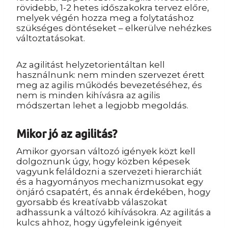
rövidebb, 1-2 hetes időszakokra tervez előre,
melyek végén hozza meg a folytatáshoz
szükséges döntéseket – elkerülve nehézkes
változtatásokat.
Az agilitást helyzetorientáltan kell
használnunk: nem minden szervezet érett
meg az agilis működés bevezetéséhez, és
nem is minden kihívásra az agilis
módszertan lehet a legjobb megoldás.
Mikor jó az agilitás?
Amikor gyorsan változó igények közt kell
dolgoznunk úgy, hogy közben képesek
vagyunk feláldozni a szervezeti hierarchiát
és a hagyományos mechanizmusokat egy
önjáró csapatért, és annak érdekében, hogy
gyorsabb és kreatívabb válaszokat
adhassunk a változó kihívásokra. Az agilitás a
kulcs ahhoz, hogy ügyfeleink igényeit