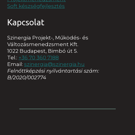
Soft készségfejlesztés
Kapcsolat
Szinergia Projekt-, Működés- és
Változásmenedzsment Kft.
1022 Budapest, Bimbó út 5.
Tel.:
+36 70 360 7188
Email:
szinergia@szinergia.hu
Felnőttképzési nyilvántartási szám:
B/2020/002774