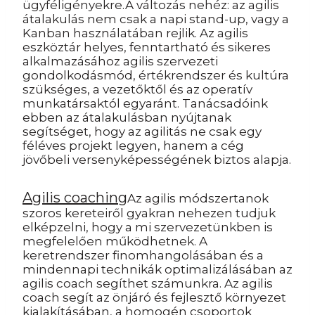
ügyféligényekre.A változás nehéz: az agilis
átalakulás nem csak a napi stand-up, vagy a
Kanban használatában rejlik. Az agilis
eszköztár helyes, fenntartható és sikeres
alkalmazásához agilis szervezeti
gondolkodásmód, értékrendszer és kultúra
szükséges, a vezetőktől és az operatív
munkatársaktól egyaránt. Tanácsadóink
ebben az átalakulásban nyújtanak
segítséget, hogy az agilitás ne csak egy
féléves projekt legyen, hanem a cég
jövőbeli versenyképességének biztos alapja.
Agilis coaching
Az agilis módszertanok
szoros kereteiről gyakran nehezen tudjuk
elképzelni, hogy a mi szervezetünkben is
megfelelően működhetnek. A
keretrendszer finomhangolásában és a
mindennapi technikák optimalizálásában az
agilis coach segíthet számunkra. Az agilis
coach segít az önjáró és fejlesztő környezet
kialakításában, a homogén csoportok