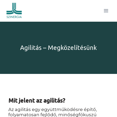
Skip
to
content
Agilitás – Megközelítésünk
Mit jelent az agilitás?
Az agilitás egy együttműködésre építő,
folyamatosan fejlődő, minőségfókuszú