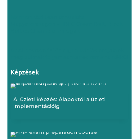
Nemzetközi Lean tanúsítás
Magyarországon – IIBLC Green Belt, Black
Belt és Champion vizsgák
Az AI bevezetési és digitalizációs projektek
megbuknak folyamatmenedzsment nélkül
Képzések
AI üzleti képzés: Alapoktól a üzleti
implementációig