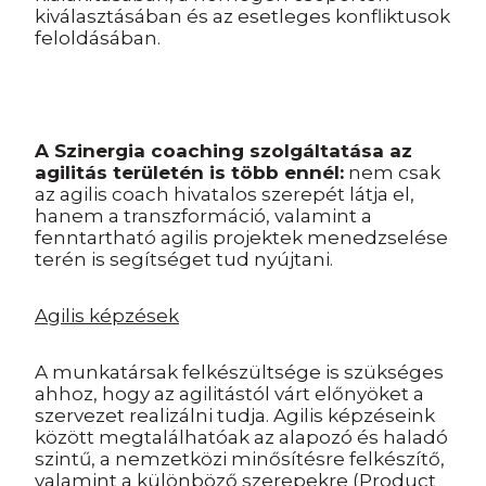
kiválasztásában és az esetleges konfliktusok
feloldásában.
A Szinergia coaching szolgáltatása az
agilitás területén is több ennél:
nem csak
az agilis coach hivatalos szerepét látja el,
hanem a transzformáció, valamint a
fenntartható agilis projektek menedzselése
terén is segítséget tud nyújtani.
Agilis képzések
A munkatársak felkészültsége is szükséges
ahhoz, hogy az agilitástól várt előnyöket a
szervezet realizálni tudja. Agilis képzéseink
között megtalálhatóak az alapozó és haladó
szintű, a nemzetközi minősítésre felkészítő,
valamint a különböző szerepekre (Product