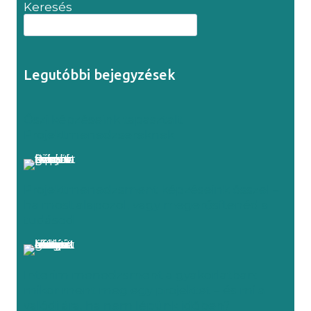
Keresés
Legutóbbi bejegyzések
Őszi képzéseink tapasztalt
Projektmenedzsereknek
Projektmenedzsment képzéseink ősszel –
ha most alapozol, vagy megerősítenéd a
tudásod
Interim menedzsment a gyakorlatban:
mikor ment meg egy projektet – és mi a
valódi ára, ha nem lépünk időben?