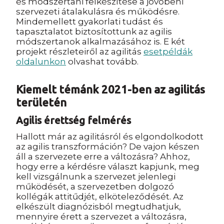
és módszertani felkészítése a jövőbeni
szervezeti átalakulásra és működésre.
Mindemellett gyakorlati tudást és
tapasztalatot biztosítottunk az agilis
módszertanok alkalmazásához is. E két
projekt részleteiről az agilitás
esetpéldák
oldalunkon
olvashat tovább.
Kiemelt témánk 2021-ben az agilitás
területén
Agilis érettség felmérés
Hallott már az agilitásról és elgondolkodott
az agilis transzformáción? De vajon készen
áll a szervezete erre a változásra? Ahhoz,
hogy erre a kérdésre választ kapjunk, meg
kell vizsgálnunk a szervezet jelenlegi
működését, a szervezetben dolgozó
kollégák attitűdjét, elköteleződését. Az
elkészült diagnózisból megtudhatjuk,
mennyire érett a szervezet a változásra,