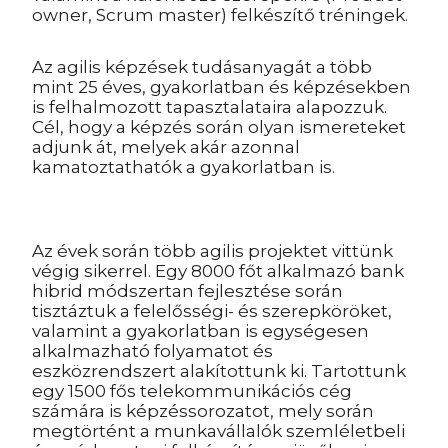
owner, Scrum master) felkészítő tréningek.
Az agilis képzések tudásanyagát a több
mint 25 éves, gyakorlatban és képzésekben
is felhalmozott tapasztalataira alapozzuk.
Cél, hogy a képzés során olyan ismereteket
adjunk át, melyek akár azonnal
kamatoztathatók a gyakorlatban is.
Az évek során több agilis projektet vittünk
végig sikerrel. Egy 8000 főt alkalmazó bank
hibrid módszertan fejlesztése során
tisztáztuk a felelősségi- és szerepköröket,
valamint a gyakorlatban is egységesen
alkalmazható folyamatot és
eszközrendszert alakítottunk ki. Tartottunk
egy 1500 fős telekommunikációs cég
számára is képzéssorozatot, mely során
megtörtént a munkavállalók szemléletbeli