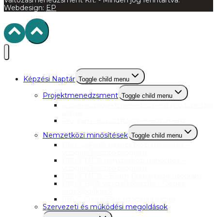
Webdesign:
EP
Képzési Naptár
Toggle child menu
Projektmenedzsment
Toggle child menu
A sikeres projektmenedzsment módszertani
alapjai
Program- és portfóliómenedzsment
Nemzetközi minősítések
Toggle child menu
PMI-CAPM® nemzetközi minősítés –
vizsgafelkészítő program
PMI-PMP® nemzetközi minősítés –
vizsgafelkészítő program
PMI-PMP® – Exam Preparation Program
PMI-PBA® vizsgafelkészítő – Céges
érdeklődőknek
IIBLC Green Belt vizsgafelkészítő
Szervezeti és működési megoldások