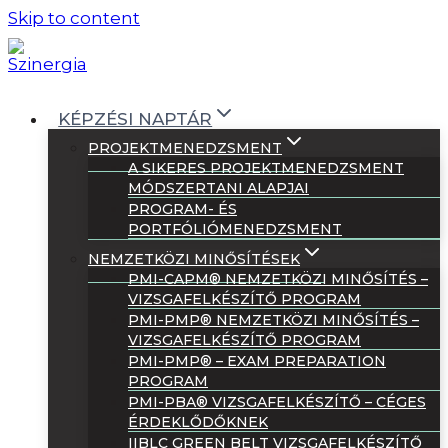
Skip to content
KÉPZÉSI NAPTÁR
PROJEKTMENEDZSMENT
A SIKERES PROJEKTMENEDZSMENT
MÓDSZERTANI ALAPJAI
PROGRAM- ÉS
PORTFÓLIÓMENEDZSMENT
NEMZETKÖZI MINŐSÍTÉSEK
PMI-CAPM® NEMZETKÖZI MINŐSÍTÉS –
VIZSGAFELKÉSZÍTŐ PROGRAM
PMI-PMP® NEMZETKÖZI MINŐSÍTÉS –
VIZSGAFELKÉSZÍTŐ PROGRAM
PMI-PMP® – EXAM PREPARATION
PROGRAM
PMI-PBA® VIZSGAFELKÉSZÍTŐ – CÉGES
ÉRDEKLŐDŐKNEK
IIBLC GREEN BELT VIZSGAFELKÉSZÍTŐ