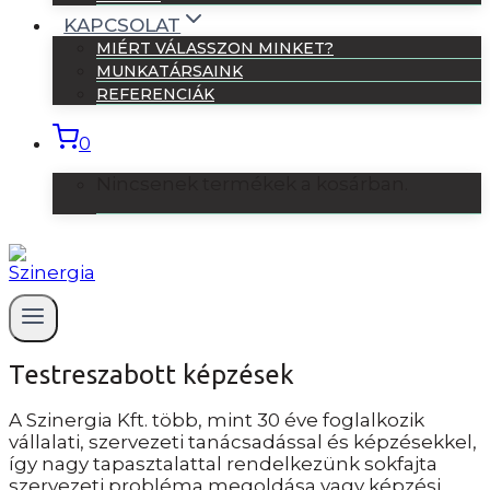
KAPCSOLAT
MIÉRT VÁLASSZON MINKET?
MUNKATÁRSAINK
REFERENCIÁK
0
Nincsenek termékek a kosárban.
Testreszabott képzések
A Szinergia Kft. több, mint 30 éve foglalkozik
vállalati, szervezeti tanácsadással és képzésekkel,
így nagy tapasztalattal rendelkezünk sokfajta
szervezeti probléma megoldása vagy képzési