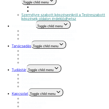
Toggle child menu
Lean az építőiparban
Soft készségfejlesztés
Személyre szabott képzéseinkről a Testreszabott
képzések oldalon érdeklődhetsz
Képzéseinkről
Toggle child menu
Projektmenedzsment képzések
PMI képzések és minősítések
IIBLC képzések és minősítések
Tanácsadás
Toggle child menu
Projektmenedzsment
Szervezetfejlesztés
Stratégiai IT tanácsadás
LEAN Construction
Tudástár
Toggle child menu
Blog
Esettanulmányok
Podcastok
Videók
Kapcsolat
Toggle child menu
Miért válasszon minket?
Munkatársaink
Referenciák