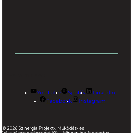
Kövess minket:
YouTube
Spotify
LinkedIn
Facebook
Instagram
© 2026 Szinergia Projekt-, Működés- és
Változásmenedzsment Kft. - Minden jog fenntartva.