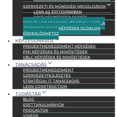
SZERVEZETI ÉS MŰKÖDÉSI MEGOLDÁSOK
LEAN AZ ÉPÍTŐIPARBAN
SOFT KÉSZSÉGFEJLESZTÉS
SZEMÉLYRE SZABOTT KÉPZÉSEINKRŐL A
TESTRESZABOTT KÉPZÉSEK OLDALON
ÉRDEKLŐDHETSZ
KÉPZÉSEINKRŐL
PROJEKTMENEDZSMENT KÉPZÉSEK
PMI KÉPZÉSEK ÉS MINŐSÍTÉSEK
IIBLC KÉPZÉSEK ÉS MINŐSÍTÉSEK
TANÁCSADÁS
PROJEKTMENEDZSMENT
SZERVEZETFEJLESZTÉS
STRATÉGIAI IT TANÁCSADÁS
LEAN CONSTRUCTION
TUDÁSTÁR
BLOG
ESETTANULMÁNYOK
PODCASTOK
VIDEÓK