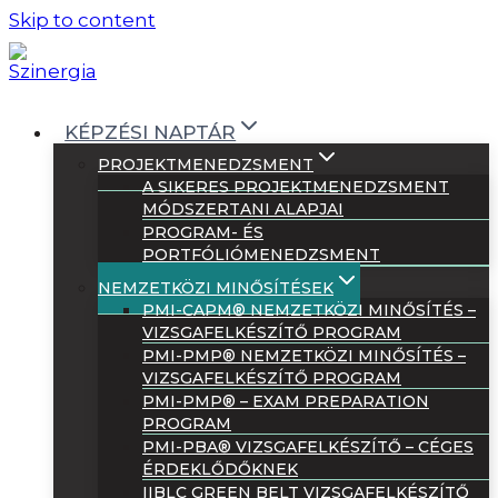
Skip to content
KÉPZÉSI NAPTÁR
PROJEKTMENEDZSMENT
A SIKERES PROJEKTMENEDZSMENT
MÓDSZERTANI ALAPJAI
PROGRAM- ÉS
PORTFÓLIÓMENEDZSMENT
NEMZETKÖZI MINŐSÍTÉSEK
PMI-CAPM® NEMZETKÖZI MINŐSÍTÉS –
VIZSGAFELKÉSZÍTŐ PROGRAM
PMI-PMP® NEMZETKÖZI MINŐSÍTÉS –
VIZSGAFELKÉSZÍTŐ PROGRAM
PMI-PMP® – EXAM PREPARATION
PROGRAM
PMI-PBA® VIZSGAFELKÉSZÍTŐ – CÉGES
ÉRDEKLŐDŐKNEK
IIBLC GREEN BELT VIZSGAFELKÉSZÍTŐ