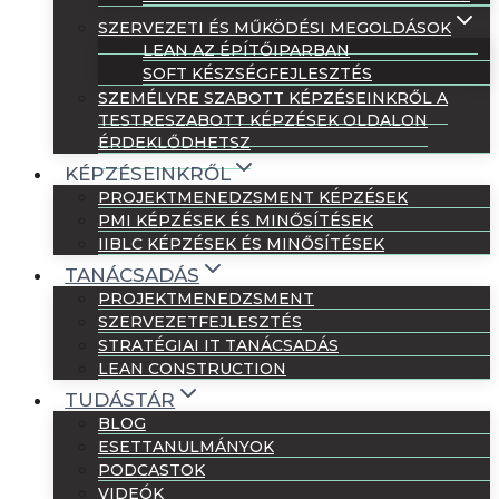
SZERVEZETI ÉS MŰKÖDÉSI MEGOLDÁSOK
LEAN AZ ÉPÍTŐIPARBAN
SOFT KÉSZSÉGFEJLESZTÉS
SZEMÉLYRE SZABOTT KÉPZÉSEINKRŐL A
TESTRESZABOTT KÉPZÉSEK OLDALON
ÉRDEKLŐDHETSZ
KÉPZÉSEINKRŐL
PROJEKTMENEDZSMENT KÉPZÉSEK
PMI KÉPZÉSEK ÉS MINŐSÍTÉSEK
IIBLC KÉPZÉSEK ÉS MINŐSÍTÉSEK
TANÁCSADÁS
PROJEKTMENEDZSMENT
SZERVEZETFEJLESZTÉS
STRATÉGIAI IT TANÁCSADÁS
LEAN CONSTRUCTION
TUDÁSTÁR
BLOG
ESETTANULMÁNYOK
PODCASTOK
VIDEÓK