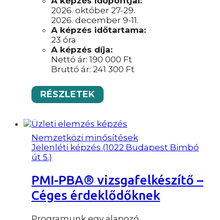
A képzés időpontjai:
2026. október 27-29.
2026. december 9-11.
A képzés időtartama:
23 óra
A képzés díja:
Nettó ár:
190 000
Ft
Bruttó ár:
241 300
Ft
RÉSZLETEK
Nemzetközi minősítések
Jelenléti képzés (1022 Budapest Bimbó
út 5.)
PMI-PBA® vizsgafelkészítő –
Céges érdeklődőknek
Programunk egy alapozó