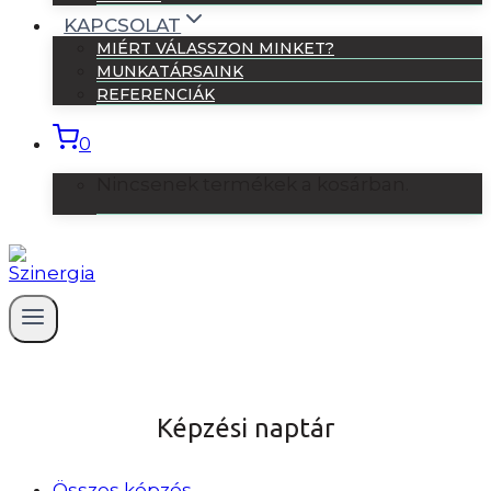
KAPCSOLAT
MIÉRT VÁLASSZON MINKET?
MUNKATÁRSAINK
REFERENCIÁK
0
Nincsenek termékek a kosárban.
Képzési naptár
Összes képzés