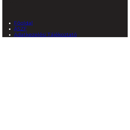
Oldalak
Főoldal
ÁSZF
Adatkezelési Tájékoztató
Képzések
Nemzetközi minősítések
Projektmenedzsment
Szervezeti és működési megoldások
Testreszabott képzések
Tanácsadás