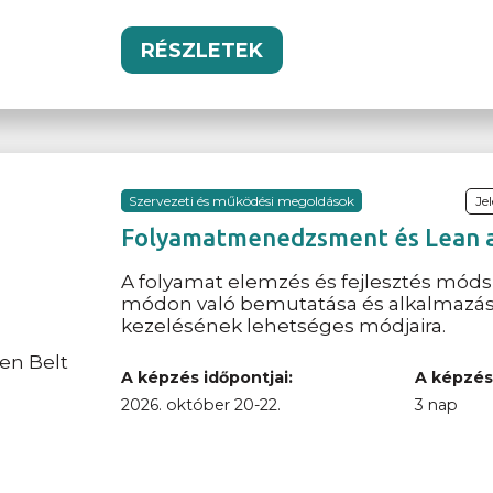
RÉSZLETEK
Szervezeti és működési megoldások
Je
Folyamatmenedzsment és Lean al
A folyamat elemzés és fejlesztés móds
módon való bemutatása és alkalmazása, 
kezelésének lehetséges módjaira.
A képzés időpontjai:
A képzés
2026. október 20-22.
3 nap