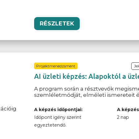
RÉSZLETEK
Projektmenedzsment
Je
AI üzleti képzés: Alapoktól a üz
A program során a résztvevők megismer
szemléletmódját, elméleti ismereteit és
A képzés időpontjai:
A képzés
Időpont igény szerint
2 nap
egyeztetendő.