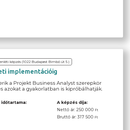
lenléti képzés (1022 Budapest Bimbó út 5.)
leti implementációig
ik a Projekt Business Analyst szerepkör
 azokat a gyakorlatban is kipróbálhatják.
 időtartama:
A képzés díja:
Nettó ár:
250 000
Ft
Bruttó ár:
317 500
Ft