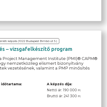
lenléti képzés (1022 Budapest Bimbó út 5.)
 – vizsgafelkészítő program
 a Project Management Institute (PMI)® CAPM®
egy nemzetközileg elismert bizonyítvány
tek vezetésének, valamint a PMP minősítés
 időtartama:
A képzés díja:
Nettó ár:
190 000
Ft
Bruttó ár:
241 300
Ft