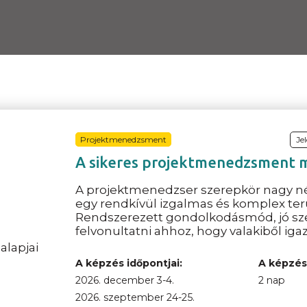
Projektmenedzsment
Je
A sikeres projektmenedzsment m
A projektmenedzser szerepkör nagy 
egy rendkívül izgalmas és komplex terü
Rendszerezett gondolkodásmód, jó szer
felvonultatni ahhoz, hogy valakiből ig
A képzés időpontjai:
A képzés
2026. december 3-4.
2 nap
2026. szeptember 24-25.