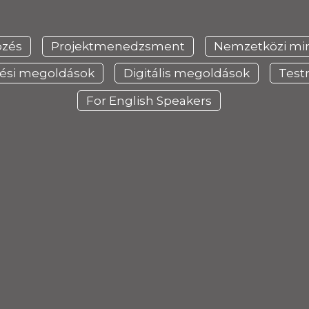
pzés
Projektmenedzsment
Nemzetközi mi
dési megoldások
Digitális megoldások
Test
For English Speakers