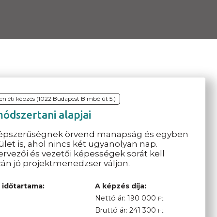
lenléti képzés (1022 Budapest Bimbó út 5.)
ódszertani alapjai
népszerűségnek örvend manapság és egyben
let is, ahol nincs két ugyanolyan nap.
vezői és vezetői képességek sorát kell
azán jó projektmenedzser váljon.
 időtartama:
A képzés díja:
Nettó ár:
190 000
Ft
Bruttó ár:
241 300
Ft