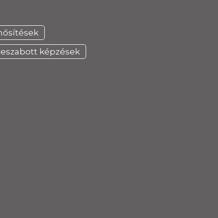
nősítések
reszabott képzések