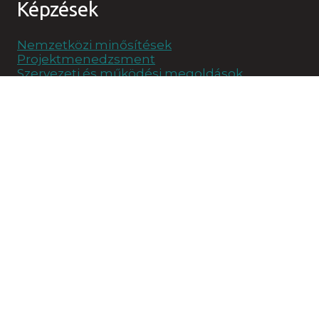
Képzések
Nemzetközi minősítések
Projektmenedzsment
Szervezeti és működési megoldások
Testreszabott képzések
Tanácsadás
Önjáró szervezetek
Családi vállalkozások támogatása
Projektmenedzsment
Soft készségfejlesztés
Kapcsolat