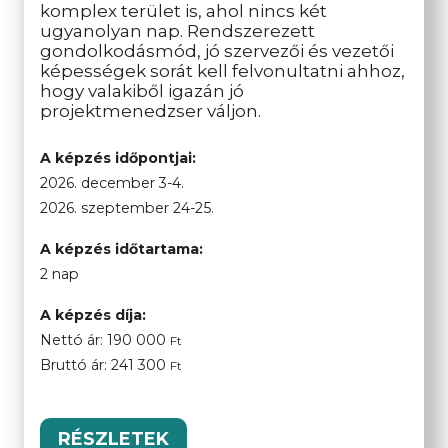
komplex terület is, ahol nincs két
ugyanolyan nap. Rendszerezett
gondolkodásmód, jó szervezői és vezetői
képességek sorát kell felvonultatni ahhoz,
hogy valakiből igazán jó
projektmenedzser váljon.
A képzés időpontjai:
2026. december 3-4.
2026. szeptember 24-25.
A képzés időtartama:
2 nap
A képzés díja:
Nettó ár:
190 000
Ft
Bruttó ár:
241 300
Ft
RÉSZLETEK