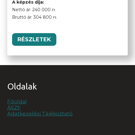
A képzés díja:
Nettó ár:
240 000
Ft
Bruttó ár:
304 800
Ft
RÉSZLETEK
Oldalak
Főoldal
ÁSZF
Adatkezelési Tájékoztató