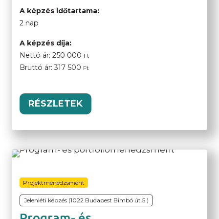
A képzés időtartama:
2 nap
A képzés díja:
Nettó ár:
250 000
Ft
Bruttó ár:
317 500
Ft
RÉSZLETEK
Projektmenedzsment
Jelenléti képzés (1022 Budapest Bimbó út 5.)
Program- és