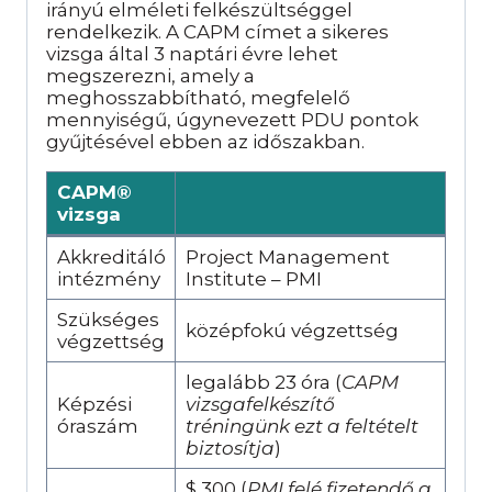
irányú elméleti felkészültséggel
rendelkezik. A CAPM címet a sikeres
vizsga által 3 naptári évre lehet
megszerezni, amely a
meghosszabbítható, megfelelő
mennyiségű, úgynevezett PDU pontok
gyűjtésével ebben az időszakban.
CAPM®
vizsga
Akkreditáló
Project Management
intézmény
Institute – PMI
Szükséges
középfokú végzettség
végzettség
legalább 23 óra (
CAPM
Képzési
vizsgafelkészítő
óraszám
tréningünk ezt a feltételt
biztosítja
)
$ 300 (
PMI felé fizetendő a