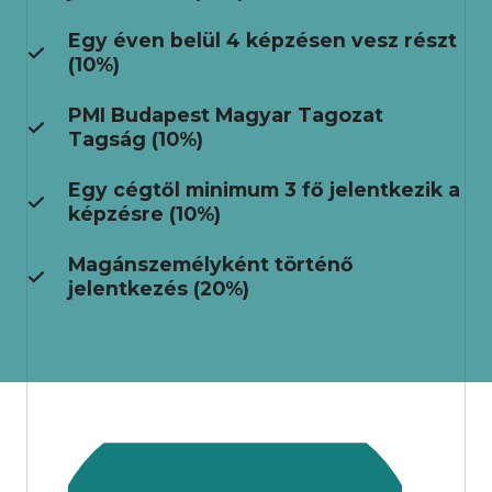
Egy éven belül 4 képzésen vesz részt
(10%)
PMI Budapest Magyar Tagozat
Tagság (10%)
Egy cégtől minimum 3 fő jelentkezik a
képzésre (10%)
Magánszemélyként történő
jelentkezés (20%)