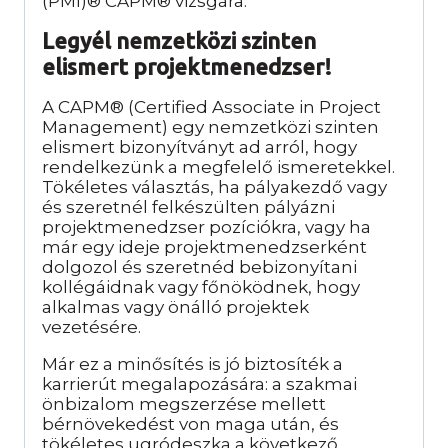
(PMI)® CAPM® vizsgára.
Legyél nemzetközi szinten
elismert projektmenedzser!
A CAPM® (Certified Associate in Project
Management) egy nemzetközi szinten
elismert bizonyítványt ad arról, hogy
rendelkezünk a megfelelő ismeretekkel.
Tökéletes választás, ha pályakezdő vagy
és szeretnél felkészülten pályázni
projektmenedzser pozíciókra, vagy ha
már egy ideje projektmenedzserként
dolgozol és szeretnéd bebizonyítani
kollégáidnak vagy főnöködnek, hogy
alkalmas vagy önálló projektek
vezetésére.
Már ez a minősítés is jó biztosíték a
karrierút megalapozására: a szakmai
önbizalom megszerzése mellett
bérnövekedést von maga után, és
tökéletes ugródeszka a következő