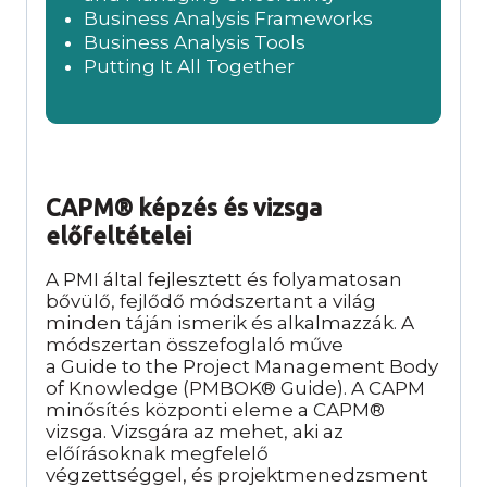
Business Analysis Frameworks
Business Analysis Tools
Putting ​It All Together
CAPM®
képzés és vizsga
előfeltételei
A PMI által fejlesztett és folyamatosan
bővülő, fejlődő módszertant a világ
minden táján ismerik és alkalmazzák. A
módszertan összefoglaló műve
a Guide to the Project Management Body
of Knowledge (PMBOK® Guide). A CAPM
minősítés központi eleme a CAPM®
vizsga. Vizsgára az mehet, aki az
előírásoknak megfelelő
végzettséggel, és projektmenedzsment