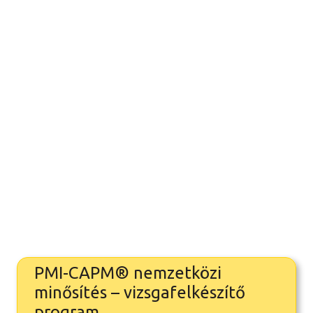
PMI-CAPM® nemzetközi
minősítés – vizsgafelkészítő
program