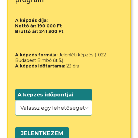
A képzés díja:
Nettó ár:
190 000
Ft
Bruttó ár:
241 300
Ft
A képzés formája:
Jelenléti képzés (1022
Budapest Bimbó út 5.)
A képzés időtartama:
23 óra
A képzés időpontjai
PMI-
JELENTKEZEM
CAPM®