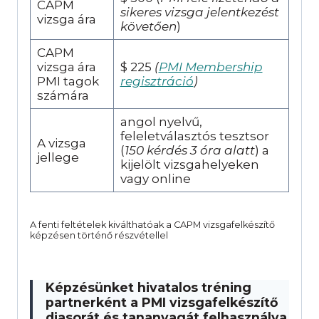
CAPM
sikeres vizsga jelentkezést
vizsga ára
követően
)
CAPM
vizsga ára
$ 225
(
PMI Membership
PMI tagok
regisztráció
)
számára
angol nyelvű,
feleletválasztós tesztsor
A vizsga
(
150 kérdés 3 óra alatt
) a
jellege
kijelölt vizsgahelyeken
vagy online
A fenti feltételek kiválthatóak a CAPM vizsgafelkészítő
képzésen történő részvétellel
Képzésünket hivatalos tréning
partnerként a PMI vizsgafelkészítő
diasorát és tananyagát felhasználva