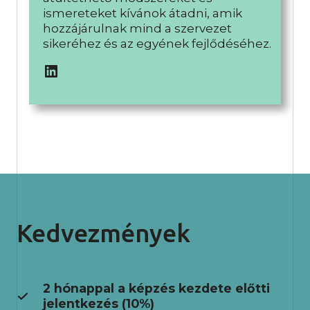
ismereteket kívánok átadni, amik
hozzájárulnak mind a szervezet
sikeréhez és az egyének fejlődéséhez.
LinkedIn
Kedvezmények
2 hónappal a képzés kezdete előtti
jelentkezés (10%)