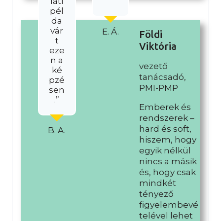
lati
”
pél
da
vár
E. Á.
Földi
t
Viktória
eze
n a
vezető
ké
tanácsadó,
pzé
PMI-PMP
sen
.”
Emberek és
rendszerek –
hard és soft,
B. A.
hiszem, hogy
egyik nélkül
nincs a másik
és, hogy csak
mindkét
tényező
figyelembevé
telével lehet