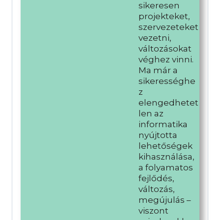
sikeresen
projekteket,
szervezeteket
vezetni,
változásokat
véghez vinni.
Ma már a
sikerességhe
z
elengedhetet
len az
informatika
nyújtotta
lehetőségek
kihasználása,
a folyamatos
fejlődés,
változás,
megújulás –
viszont