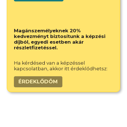
nemzetközi
minősítés
–
vizsgafelkészítő
program
Magánszemélyeknek 20%
mennyiség
kedvezményt biztosítunk a képzési
díjból, egyedi esetben akár
részletfizetéssel.
Ha kérdésed van a képzéssel
kapcsolatban, akkor itt érdeklődhetsz:
ÉRDEKLŐDÖM