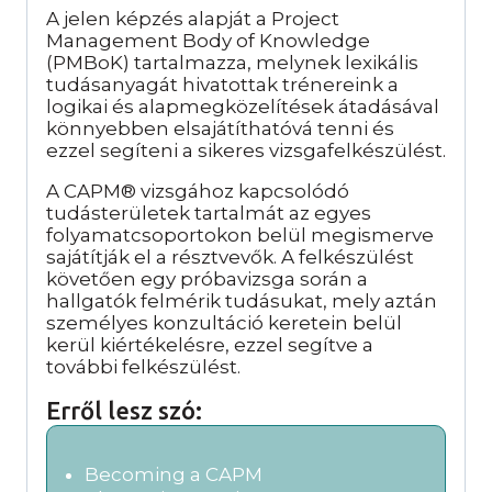
A jelen képzés alapját a Project
Management Body of Knowledge
(PMBoK) tartalmazza, melynek lexikális
tudásanyagát hivatottak trénereink a
logikai és alapmegközelítések átadásával
könnyebben elsajátíthatóvá tenni és
ezzel segíteni a sikeres vizsgafelkészülést.
A CAPM® vizsgához kapcsolódó
tudásterületek tartalmát az egyes
folyamatcsoportokon belül megismerve
sajátítják el a résztvevők. A felkészülést
követően egy próbavizsga során a
hallgatók felmérik tudásukat, mely aztán
személyes konzultáció keretein belül
kerül kiértékelésre, ezzel segítve a
további felkészülést.
Erről lesz szó:
Becoming a CAPM