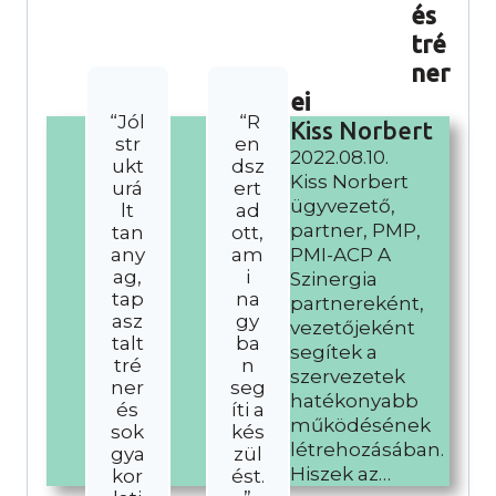
és
tré
ner
ei
“Jól
“R
Kiss Norbert
str
en
2022.08.10.
ukt
dsz
Kiss Norbert
urá
ert
ügyvezető,
lt
ad
partner, PMP,
tan
ott,
any
am
PMI-ACP A
ag,
i
Szinergia
tap
na
partnereként,
asz
gy
vezetőjeként
talt
ba
segítek a
tré
n
szervezetek
ner
seg
hatékonyabb
és
íti a
működésének
sok
kés
létrehozásában.
gya
zül
Hiszek az…
kor
ést.