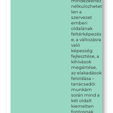
mindezekhez
nélkülözhetet
len a
szervezet
emberi
oldalának
feltérképezés
e, a változásra
való
képesség
fejlesztése, a
kihívások
megértése,
az elakadások
feloldása –
tanácsadói
munkám
során mind a
két oldalt
kiemelten
fontosnak