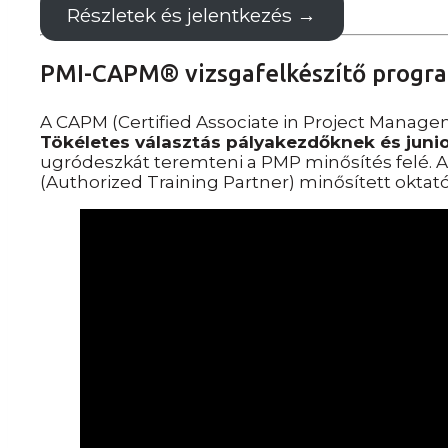
Részletek és jelentkezés →
PMI-CAPM® vizsgafelkészítő progr
A CAPM (Certified Associate in Project Mana
Tökéletes választás pályakezdőknek és junior
ugródeszkát teremteni a PMP minősítés felé. A
(Authorized Training Partner) minősített oktat