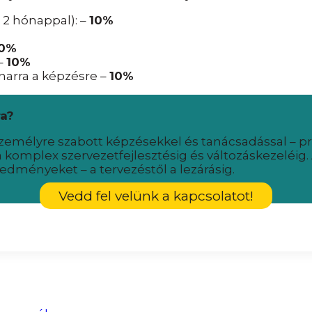
 2 hónappal): –
10%
10%
–
10%
narra a képzésre –
10%
ra?
emélyre szabott képzésekkel és tanácsadással – p
 komplex szervezetfejlesztésig és változáskezeléig. 
edményeket – a tervezéstől a lezárásig.
Vedd fel velünk a kapcsolatot!