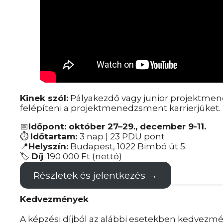
Kinek szól:
Pályakezdő vagy junior projektmen
felépíteni a projektmenedzsment karrierjüket.
📅
Időpont: október 27–29., december 9-11.
⏱
Időtartam:
3 nap | 23 PDU pont
📍
Helyszín:
Budapest, 1022 Bimbó út 5.
🏷️
Díj
: 190 000 Ft (nettó)
Részletek és jelentkezés →
Kedvezmények
A képzési díjból az alábbi esetekben kedvezm