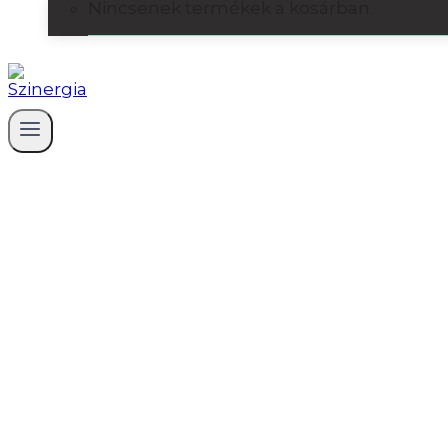
Nincsenek termékek a kosárban.
Projektmenedzsment kép
megerősítenéd a tudás