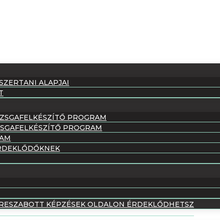
ZERTANI ALAPJAI
T
VIZSGAFELKÉSZÍTŐ PROGRAM
IZSGAFELKÉSZÍTŐ PROGRAM
RAM
ÉRDEKLŐDŐKNEK
TRESZABOTT KÉPZÉSEK OLDALON ÉRDEKLŐDHETSZ