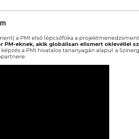
am
gement) a PMI első lépcsőfoka a projektmenedzsmen
 PM-eknek, akik globálisan elismert oklevéllel s
 képzés a PMI hivatalos tananyagán alapul: a Szine
ópartnere.