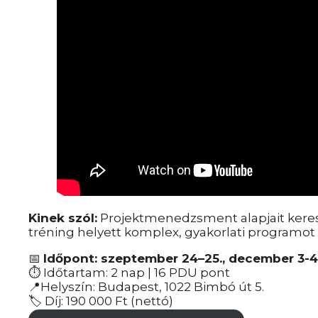
Kinek szól:
Projektmenedzsment alapjait keres
tréning helyett komplex, gyakorlati programot
📅
Időpont: szeptember 24–25., december 3-4
⏱ Időtartam: 2 nap | 16 PDU pont
📍Helyszín: Budapest, 1022 Bimbó út 5.
🏷️ Díj: 190 000 Ft (nettó)