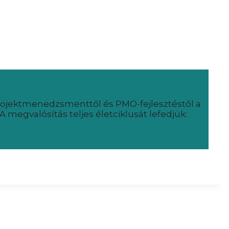
rojektmenedzsmenttől és PMO-fejlesztéstől a
A megvalósítás teljes életciklusát lefedjük: