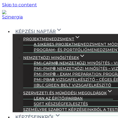
Skip to content
KÉPZÉSI NAPTÁR
PROJEKTMENEDZSMENT
A SIKERES PROJEKTMENEDZSMENT MÓDS
PROGRAM- ÉS PORTFÓLIÓMENEDZSMEN
NEMZETKÖZI MINŐSÍTÉSEK
PMI-CAPM® NEMZETKÖZI MINŐSÍTÉS – 
PMI-PMP® NEMZETKÖZI MINŐSÍTÉS – V
PMI-PMP® – EXAM PREPARATION PROG
PMI-PBA® VIZSGAFELKÉSZÍTŐ – CÉGES 
IIBLC GREEN BELT VIZSGAFELKÉSZÍTŐ
SZERVEZETI ÉS MŰKÖDÉSI MEGOLDÁSOK
LEAN AZ ÉPÍTŐIPARBAN
SOFT KÉSZSÉGFEJLESZTÉS
SZEMÉLYRE SZABOTT KÉPZÉSEINKRŐL A TES
KÉPZÉSEINKRŐL