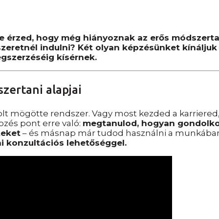
e érzed, hogy még hiányoznak az erős módszerta
eretnél indulni? Két olyan képzésünket kínáljuk 
gszerzéséig kísérnek.
ertani alapjai
olt mögötte rendszer. Vagy most kezded a karriered
épzés pont erre való:
megtanulod, hogyan gondolkod
teket
– és másnap már tudod használni a munkába
i konzultációs lehetőséggel.