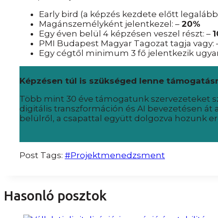
Early bird (a képzés kezdete előtt legalább
Magánszemélyként jelentkezel: –
20%
Egy éven belül 4 képzésen veszel részt: –
PMI Budapest Magyar Tagozat tagja vagy: 
Egy cégtől minimum 3 fő jelentkezik ugya
Képzésen túl is szükséged lenne támogatás
Több mint 30 éve támogatunk szervezeteket sz
digitális transzformáción és AI bevezetésen át a
belülről, a csapattal együtt dolgozva hozunk er
Post Tags:
#
Projektmenedzsment
Hasonló posztok