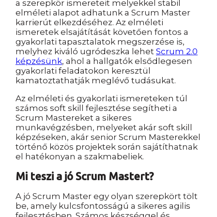
a szerepkör ismereteit melyekkel stabil
elméleti alapot adhatunk a Scrum Master
karrierút elkezdéséhez. Az elméleti
ismeretek elsajátítását követően fontos a
gyakorlati tapasztalatok megszerzése is,
melyhez kiváló ugródeszka lehet
Scrum 2.0
képzésünk
, ahol a hallgatók elsődlegesen
gyakorlati feladatokon keresztül
kamatoztathatják meglévő tudásukat.
Az elméleti és gyakorlati ismereteken túl
számos soft skill fejlesztése segítheti a
Scrum Mastereket a sikeres
munkavégzésben, melyeket akár soft skill
képzéseken, akár senior Scrum Masterekkel
történő közös projektek során sajátíthatnak
el hatékonyan a szakmabeliek.
Mi teszi a jó Scrum Mastert?
A jó Scrum Master egy olyan szerepkört tölt
be, amely kulcsfontosságú a sikeres agilis
fejlesztésben. Számos készséggel és