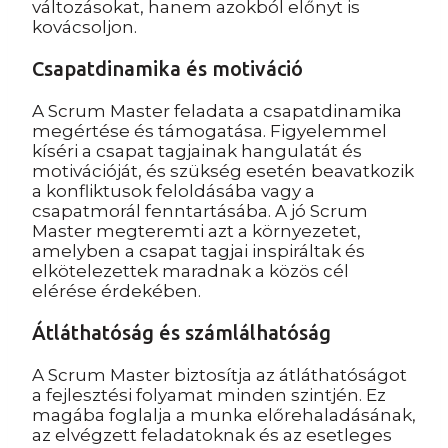
változásokat, hanem azokból előnyt is
kovácsoljon.
Csapatdinamika és motiváció
A Scrum Master feladata a csapatdinamika
megértése és támogatása. Figyelemmel
kíséri a csapat tagjainak hangulatát és
motivációját, és szükség esetén beavatkozik
a konfliktusok feloldásába vagy a
csapatmorál fenntartásába. A jó Scrum
Master megteremti azt a környezetet,
amelyben a csapat tagjai inspiráltak és
elkötelezettek maradnak a közös cél
elérése érdekében.
Átláthatóság és számlálhatóság
A Scrum Master biztosítja az átláthatóságot
a fejlesztési folyamat minden szintjén. Ez
magába foglalja a munka előrehaladásának,
az elvégzett feladatoknak és az esetleges