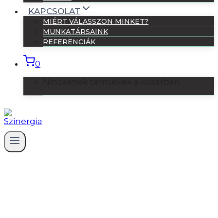
KAPCSOLAT
MIÉRT VÁLASSZON MINKET?
MUNKATÁRSAINK
REFERENCIÁK
0
Nincsenek termékek a kosárban.
Mi a Scrum Master feladata és
felelőssége?