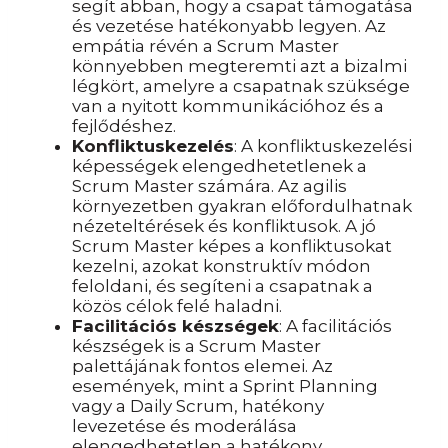
segít abban, hogy a csapat támogatása
és vezetése hatékonyabb legyen. Az
empátia révén a Scrum Master
könnyebben megteremti azt a bizalmi
légkört, amelyre a csapatnak szüksége
van a nyitott kommunikációhoz és a
fejlődéshez.
Konfliktuskezelés
: A konfliktuskezelési
képességek elengedhetetlenek a
Scrum Master számára. Az agilis
környezetben gyakran előfordulhatnak
nézeteltérések és konfliktusok. A jó
Scrum Master képes a konfliktusokat
kezelni, azokat konstruktív módon
feloldani, és segíteni a csapatnak a
közös célok felé haladni.
Facilitációs készségek
: A facilitációs
készségek is a Scrum Master
palettájának fontos elemei. Az
események, mint a Sprint Planning
vagy a Daily Scrum, hatékony
levezetése és moderálása
elengedhetetlen a hatékony