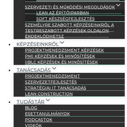
SZERVEZETI ÉS MŰKÖDÉSI MEGOLDÁSOK
LEAN AZ ÉPÍTŐIPARBAN
SOFT KÉSZSÉGFEJLESZTÉS
SZEMÉLYRE SZABOTT KÉPZÉSEINKRŐL A
TESTRESZABOTT KÉPZÉSEK OLDALON
ÉRDEKLŐDHETSZ
KÉPZÉSEINKRŐL
PROJEKTMENEDZSMENT KÉPZÉSEK
PMI KÉPZÉSEK ÉS MINŐSÍTÉSEK
IIBLC KÉPZÉSEK ÉS MINŐSÍTÉSEK
TANÁCSADÁS
PROJEKTMENEDZSMENT
SZERVEZETFEJLESZTÉS
STRATÉGIAI IT TANÁCSADÁS
LEAN CONSTRUCTION
TUDÁSTÁR
BLOG
ESETTANULMÁNYOK
PODCASTOK
VIDEÓK