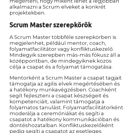
megérteni, hogy miként lehet a legjobban
alkalmazni a Scrum elveket a konkrét
projektekben.
Scrum Master szerepkörök
A Scrum Master többféle szerepkörben is
megjelenhet, például mentor, coach,
folyamatfacilitátor vagy konfliktuskezelő.
Mindegyik szerepben más-más fókusz áll a
középpontban, de mindegyiknek közös
célja a csapat és a folyamat támogatása.
Mentorként a Scrum Master a csapat tagjait
támogatja az agilis elvek megértésében és
a hatékony munkavégzésben. Coachként
segít fejleszteni a csapat készségeit és
kompetenciáit, valamint támogatja a
folyamatos tanulást. Folyamatfacilitátorként
moderálja a ceremóniákat és segíti a
csapatot a hatékony kommunikációban és
döntéshozatalban. Konfliktuskezelőként
pedig segíti a csapatot az esetleges