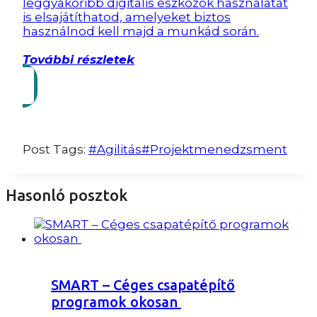
leggyakoribb digitális eszközök használatát
is elsajátíthatod, amelyeket biztos
használnod kell majd a munkád során.
További részletek
Post Tags:
#
Agilitás
#
Projektmenedzsment
Hasonló posztok
SMART – Céges csapatépítő
programok okosan