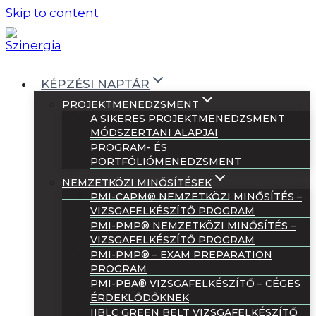
Skip to content
KÉPZÉSI NAPTÁR
PROJEKTMENEDZSMENT
A SIKERES PROJEKTMENEDZSMENT
MÓDSZERTANI ALAPJAI
PROGRAM- ÉS
PORTFÓLIÓMENEDZSMENT
NEMZETKÖZI MINŐSÍTÉSEK
PMI-CAPM® NEMZETKÖZI MINŐSÍTÉS –
VIZSGAFELKÉSZÍTŐ PROGRAM
PMI-PMP® NEMZETKÖZI MINŐSÍTÉS –
VIZSGAFELKÉSZÍTŐ PROGRAM
PMI-PMP® – EXAM PREPARATION
PROGRAM
PMI-PBA® VIZSGAFELKÉSZÍTŐ – CÉGES
ÉRDEKLŐDŐKNEK
IIBLC GREEN BELT VIZSGAFELKÉSZÍTŐ