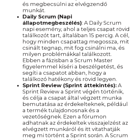
és megbecsülni az elvégzendő
munkát.
Daily Scrum (Napi
állapotmegbeszélés)
: A Daily Scrum
napi esemény, ahol a teljes csapat rövid
találkozót tart, általában 15 percig. A cél,
hogy minden csapattag megossza, mit
csinált tegnap, mit fog csinálni ma, és
milyen problémákkal találkozott.
Ebben a fázisban a Scrum Master
figyelemmel kíséri a beszélgetést, és
segíti a csapatot abban, hogy a
találkozó hatékony és rövid legyen.
Sprint Review (Sprint áttekintés):
A
Sprint Review a Sprint végén történik,
és célja a csapat által végzett munka
bemutatása az érdekelteknek, például
a termék tulajdonosnak és a
vezetőségnek. Ezen a fórumon
adhatnak az érdekeltek visszajelzést az
elvégzett munkáról és itt vitathatják
meg mi történt a Sprint során. A Scrum