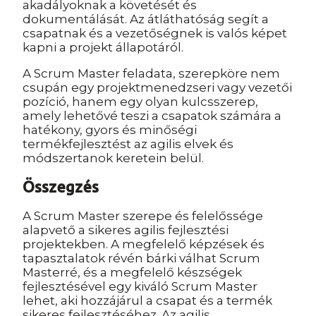
akadályoknak a követését és
dokumentálását. Az átláthatóság segít a
csapatnak és a vezetőségnek is valós képet
kapni a projekt állapotáról.
A Scrum Master feladata, szerepköre nem
csupán egy projektmenedzseri vagy vezetői
pozíció, hanem egy olyan kulcsszerep,
amely lehetővé teszi a csapatok számára a
hatékony, gyors és minőségi
termékfejlesztést az agilis elvek és
módszertanok keretein belül.
Összegzés
A Scrum Master szerepe és felelőssége
alapvető a sikeres agilis fejlesztési
projektekben. A megfelelő képzések és
tapasztalatok révén bárki válhat Scrum
Masterré, és a megfelelő készségek
fejlesztésével egy kiváló Scrum Master
lehet, aki hozzájárul a csapat és a termék
sikeres fejlesztéséhez. Az agilis