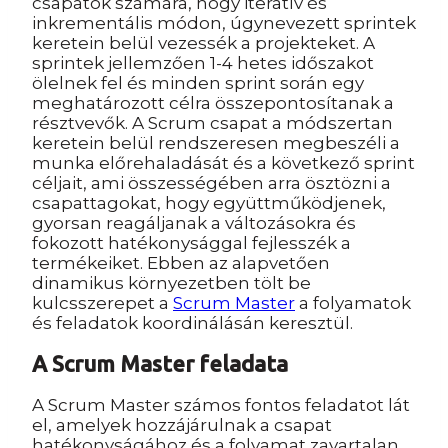
csapatok számára, hogy iteratív és
inkrementális módon, úgynevezett sprintek
keretein belül vezessék a projekteket. A
sprintek jellemzően 1-4 hetes időszakot
ölelnek fel és minden sprint során egy
meghatározott célra összepontosítanak a
résztvevők. A Scrum csapat a módszertan
keretein belül rendszeresen megbeszéli a
munka előrehaladását és a következő sprint
céljait, ami összességében arra ösztözni a
csapattagokat, hogy együttműködjenek,
gyorsan reagáljanak a változásokra és
fokozott hatékonysággal fejlesszék a
termékeiket. Ebben az alapvetően
dinamikus környezetben tölt be
kulcsszerepet a
Scrum Master
a folyamatok
és feladatok koordinálásán keresztül.
A Scrum Master feladata
A Scrum Master számos fontos feladatot lát
el, amelyek hozzájárulnak a csapat
hatékonyságához és a folyamat zavartalan