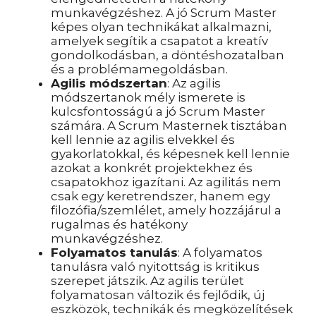
munkavégzéshez. A jó Scrum Master
képes olyan technikákat alkalmazni,
amelyek segítik a csapatot a kreatív
gondolkodásban, a döntéshozatalban
és a problémamegoldásban.
Agilis módszertan
: Az agilis
módszertanok mély ismerete is
kulcsfontosságú a jó Scrum Master
számára. A Scrum Masternek tisztában
kell lennie az agilis elvekkel és
gyakorlatokkal, és képesnek kell lennie
azokat a konkrét projektekhez és
csapatokhoz igazítani. Az agilitás nem
csak egy keretrendszer, hanem egy
filozófia/szemlélet, amely hozzájárul a
rugalmas és hatékony
munkavégzéshez.
Folyamatos tanulás
: A folyamatos
tanulásra való nyitottság is kritikus
szerepet játszik. Az agilis terület
folyamatosan változik és fejlődik, új
eszközök, technikák és megközelítések