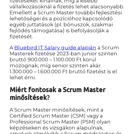
fizetéseket kínálnak, míg a kisebb
vállalkozásoknál a fizetés lehet alacsonyabb.
Emellett a Scrum Master további fejlesztési
lehetőségei és a pozícióhoz kapcsolódó
egyéb juttatások (pl. bónuszok, szakmai
fejlődés támogatása) is befolyásolják a
fizetését.
A
Bluebird IT Salary guide alapján
a Scrum
Masterek fizetése 2023-ban junior szinten
bruttó 900.000 – 1.100.000 Ft körül
mozognak, míg senior szinten akár
1.300.000 – 1.600.000 Ft bruttó fizetést is el
lehet érni.
Miért fontosak a Scrum Master
minősítések
?
A Scrum Master minősítések, mint a
Certified Scrum Master (CSM) vagy a
Professional Scrum Master (PSM) olyan
képzéseken és vizsgákon alapulnak,
amelyek elmélyítik a Scrum módszertan és