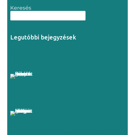
Keresés
Legutóbbi bejegyzések
Őszi képzéseink tapasztalt
Projektmenedzsereknek
Projektmenedzsment képzéseink ősszel –
ha most alapozol, vagy megerősítenéd a
tudásod
Interim menedzsment a gyakorlatban:
mikor ment meg egy projektet – és mi a