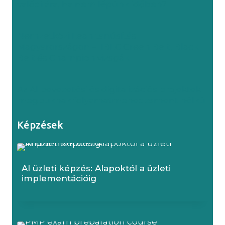
valódi ára, ha nem lépünk időben?
Nemzetközi Lean tanúsítás
Magyarországon – IIBLC Green Belt, Black
Belt és Champion vizsgák
Az AI bevezetési és digitalizációs projektek
megbuknak folyamatmenedzsment nélkül
Képzések
AI üzleti képzés: Alapoktól a üzleti
implementációig