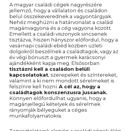
A magyar családi cégek nagyrészére
jellemző, hogy a vállalaton és családon
belül összekeverednek a vagyontárgyak.
Nehéz meghúzni a határvonalat a család
magánvagyona és a cég vagyona között.
Emellett a családi viszonyok sincsenek
tisztázva, hiszen hányszor előfordul, hogy a
vasárnapi családi ebéd közben üzleti
dolgokról beszélnek a családtagok, vagy az
év végi bónuszt a gyermek karácsonyi
ajándékként kapja meg. Elsősorban
tisztázni kell a családon belüli
kapcsolatokat
, szerepeket és színtereket,
valamint a ki nem mondott sérelmeket is
felszínre kell hozni.
A cél az, hogy a
családtagok konszenzusra jussanak.
Könnyen előfordulhat ugyanis, hogy a
magánjellegű kételyek és sérelmek
rányomják bélyegüket a céges
munkafolyamatokra.