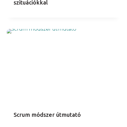
szituációkkal
Scrum módszer útmutató