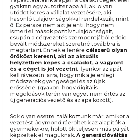
Tapasztalataink alapján a családi cégek élén
gyakran egy autoriter apa áll, aki olyan
utódot keres a vállalat vezetésére, aki
hasonló tulajdonságokkal rendelkezik, mint
ő. Ez persze nem azt jelenti, hogy nem
ismeri el mások pozitív tulajdonságait,
csupán a cégvezetés szempontjából eddig
bevált módszereket szeretné továbbra is
megtartani. Ennek ellenére
célszerű olyan
örököst keresni, aki az aktuális
helyzetben képes a családot, a vagyont
és a céget is jól vezetni.
Ilyenkor az apát
kell rávezetni arra, hogy mik a jelenlegi
módszerek gyengeségei és az újak
erősségei (gyakori, hogy digitális
megoldások terén van egyet nem értés az
új generációs vezető és az apa között).
Sok olyan esettel találkoztunk már, amikor a
vezetést úgymond ráerőltetik az alapítók a
gyermekeikre, holott ők teljesen más pályát
képzeltek el maguknak.
A generációváltás