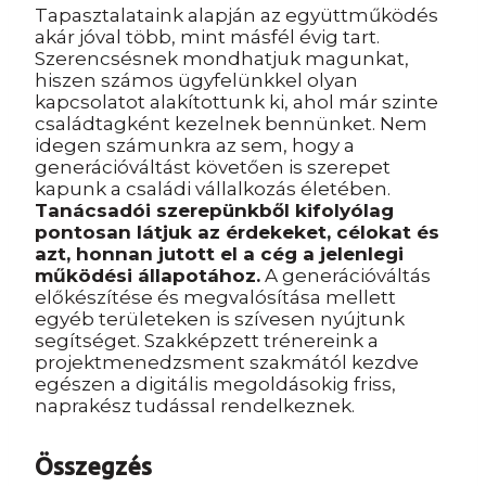
Tapasztalataink alapján az együttműködés
akár jóval több, mint másfél évig tart.
Szerencsésnek mondhatjuk magunkat,
hiszen számos ügyfelünkkel olyan
kapcsolatot alakítottunk ki, ahol már szinte
családtagként kezelnek bennünket. Nem
idegen számunkra az sem, hogy a
generációváltást követően is szerepet
kapunk a családi vállalkozás életében.
Tanácsadói szerepünkből kifolyólag
pontosan látjuk az érdekeket, célokat és
azt, honnan jutott el a cég a jelenlegi
működési állapotához.
A generációváltás
előkészítése és megvalósítása mellett
egyéb területeken is szívesen nyújtunk
segítséget. Szakképzett trénereink a
projektmenedzsment szakmától kezdve
egészen a digitális megoldásokig friss,
naprakész tudással rendelkeznek.
Összegzés