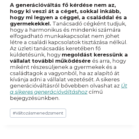
A generációváltás fő kérdése nem az,
hogy ki veszi át a céget, sokkal inkább,
hogy mi legyen a céggel, a családdal és a
gyermekekkel.
Tanácsadó cégként tudjuk,
hogy a harmonikus és mindenki számára
elfogadható munkakapcsolat nem jöhet
létre a családi kapcsolatok tisztázása nélkül.
Az üzleti tanácsadás keretében fő
küldetésünk, hogy
megoldást keressünk a
vállalat további működésére
és arra, hogy
miként részesüljenek a gyermekek és a
családtagok a vagyonból, ha az alapító át
kívánja adni a vállalat vezetését. A sikeres
generációváltásról bővebben olvashat az
Út
a sikeres generációváltáshoz
című
bejegyzésünkben.
Post
#
Változásmenedzsment
Tags: