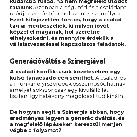
kudarcba fullad, ha nem megfelelő utódot
találunk.
Azonban a cégutód és a családapa
utódja nem feltétlenül azonos személyek.
Ezért kifejezetten fontos, hogy a család
tagjai megbeszéljék, ki milyen jövőt
képzel el magának, hol szeretne
elhelyezkedni, és mennyire érdeklik a
vállalatvezetéssel kapcsolatos feladatok.
Generációváltás a Szinergiával
A családi konfliktusok kezelésében egy
külső tanácsadó cég segíthet.
A családi és
a munkahelyi szerepek összemosódhatnak,
amelyet sokszor csak egy kívülálló lát
tisztán, így hatékony megoldást tud kínálni.
De hogyan segít a Szinergia abban, hogy
eredményes legyen a generációváltás, és
a megfelelő lépéseken keresztül menjen
végbe a folyamat?