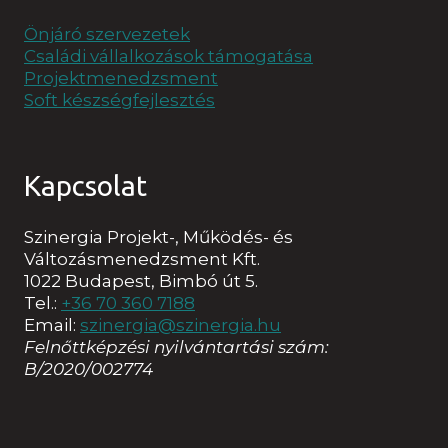
Önjáró szervezetek
Családi vállalkozások támogatása
Projektmenedzsment
Soft készségfejlesztés
Kapcsolat
Szinergia Projekt-, Működés- és
Változásmenedzsment Kft.
1022 Budapest, Bimbó út 5.
Tel.:
+36 70 360 7188
Email:
szinergia@szinergia.hu
Felnőttképzési nyilvántartási szám:
B/2020/002774