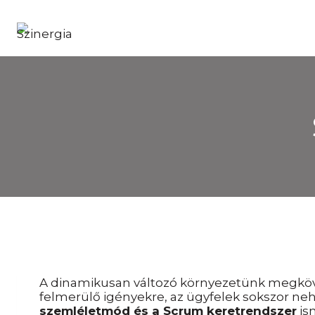
Skip
to
content
A dinamikusan változó környezetünk megkövet
felmerülő igényekre, az ügyfelek sokszor ne
szemléletmód és a Scrum keretrendszer
is