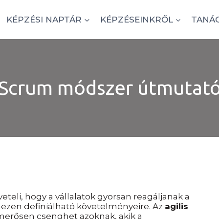
KÉPZÉSI NAPTÁR
KÉPZÉSEINKRŐL
TANÁ
Scrum módszer útmutat
eli, hogy a vállalatok gyorsan reagáljanak a
hezen definiálható követelményeire. Az
agilis
merősen csenghet azoknak, akik a