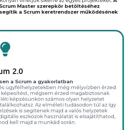
konyan vihetjük sikerre az egyes projekteket.
A
 Scrum Master szerepkör betöltéséhez
segítik a Scrum keretrendszer működésének
um 2.0
sen a Scrum a gyakorlatban
 és ügyfélhelyzetekben még mélyvízben érzed
 képesítést, mégsem érzed magabiztosnak
léti képzésünkön számos olyan helyzetet
 találkozhatsz. Az elméleti tudásodon túl az így
lzések is segítenek majd a valós helyzetek
gitális eszközök használatát is elsajátíthatod,
nod kell majd a munkád során.