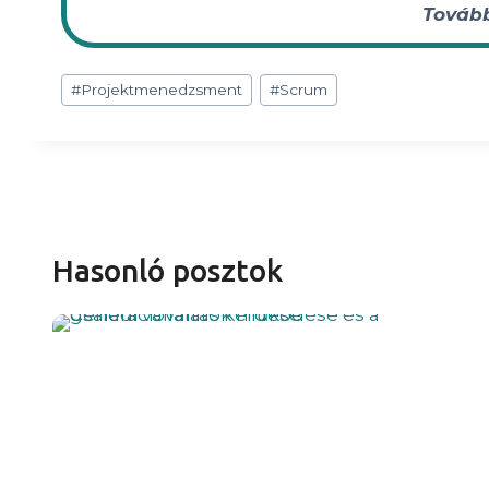
Tovább
Post
#
Projektmenedzsment
#
Scrum
Tags:
Hasonló posztok