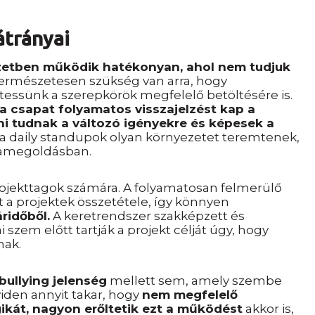
átrányai
ezetben működik hatékonyan, ahol nem tudjuk
ermészetesen szükség van arra, hogy
essünk a szerepkörök megfelelő betöltésére is.
a csapat folyamatos visszajelzést kap a
ni tudnak a változó igényekre és képesek a
 a daily standupok olyan környezetet teremtenek,
mamegoldásban.
projekttagok számára. A folyamatosan felmerülő
 a projektek összetétele, így könnyen
ridőből.
A keretrendszer szakképzett és
 szem előtt tartják a projekt célját úgy, hogy
nak.
bullying jelenség
mellett sem, amely szembe
viden annyit takar, hogy
nem megfelelő
ikát, nagyon erőltetik ezt a működést
akkor is,