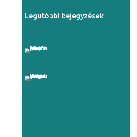
Legutóbbi bejegyzések
Őszi képzéseink tapasztalt
Projektmenedzsereknek
Projektmenedzsment
képzéseink ősszel – ha most alapozol,
vagy megerősítenéd a tudásod
Interim menedzsment a
gyakorlatban: mikor ment meg egy
projektet – és mi a valódi ára, ha nem
lépünk időben?
Nemzetközi Lean tanúsítás
Magyarországon – IIBLC Green Belt,
Black Belt és Champion vizsgák