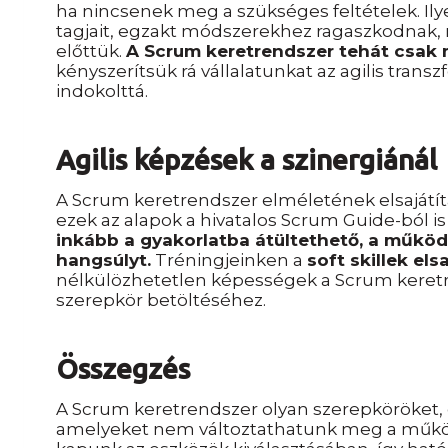
ha nincsenek meg a szükséges feltételek. Il
tagjait, egzakt módszerekhez ragaszkodnak, 
előttük.
A Scrum keretrendszer tehát csak
kényszerítsük rá vállalatunkat az agilis tran
indokolttá.
Agilis képzések a szinergiánál
A Scrum keretrendszer elméletének elsajátít
ezek az alapok a hivatalos Scrum Guide-ból 
inkább a gyakorlatba átültethető, a műkö
hangsúlyt.
Tréningjeinken a
soft skillek els
nélkülözhetetlen képességek a Scrum keret
szerepkör betöltéséhez.
Összegzés
A Scrum keretrendszer olyan szerepköröket,
amelyeket nem változtathatunk meg a működé