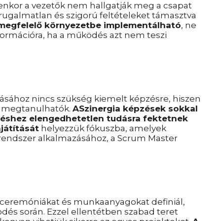
yenkor a vezetők nem hallgatják meg a csapat
rugalmatlan és szigorú feltételeket támasztva
 megfelelő környezetbe implementálható
, ne
szformációra, ha a működés azt nem teszi
ásához nincs szükség kiemelt képzésre, hiszen
is megtanulhatók.
A
Szinergia képzések sokkal
déshez elengedhetetlen tudásra fektetnek
ajátítását
helyezzük fókuszba, amelyek
rendszer alkalmazásához, a Scrum Master
 ceremóniákat és munkaanyagokat definiál,
s során. Ezzel ellentétben szabad teret