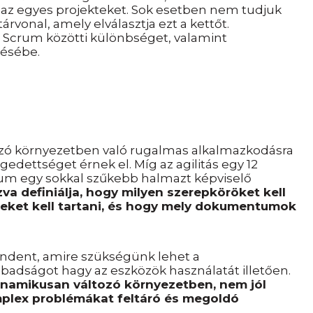
z egyes projekteket. Sok esetben nem tudjuk
vonal, amely elválasztja ezt a kettőt.
 Scrum közötti különbséget, valamint
désébe.
tozó környezetben való rugalmas alkalmazkodásra
edettséget érnek el. Míg az agilitás egy 12
rum egy sokkal szűkebb halmazt képviselő
zva definiálja, hogy milyen szerepköröket kell
geket kell tartani, és hogy mely dokumentumok
dent, amire szükségünk lehet a
adságot hagy az eszközök használatát illetően.
inamikusan változó környezetben, nem jól
plex problémákat feltáró és megoldó