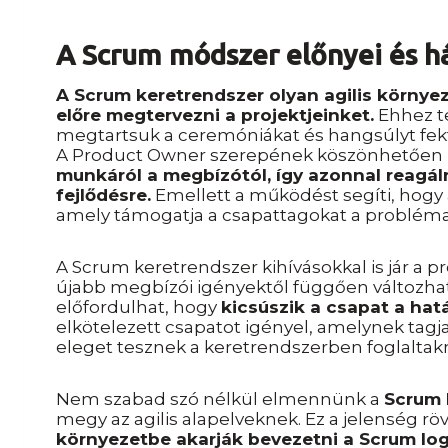
A Scrum módszer előnyei és h
A Scrum keretrendszer olyan agilis körny
előre megtervezni a projektjeinket.
Ehhez t
megtartsuk a ceremóniákat és hangsúlyt fekt
A Product Owner szerepének köszönhetően
munkáról a megbízótól, így azonnal reagál
fejlődésre.
Emellett a működést segíti, hogy
amely támogatja a csapattagokat a problé
A Scrum keretrendszer kihívásokkal is jár a 
újabb megbízói igényektől függően változhat
előfordulhat, hogy
kicsúszik a csapat a hatá
elkötelezett csapatot igényel, amelynek tagjai
eleget tesznek a keretrendszerben foglaltak
Nem szabad szó nélkül elmennünk a
Scrum 
megy az agilis alapelveknek. Ez a jelenség rö
környezetbe akarják bevezetni a Scrum log