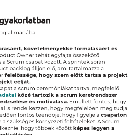
gyakorlatban
foglal magába:
tárásáért, követelményekké formálásáért és
roduct Owner tehát egyfajta összekötő
a Scrum csapat között. A sprintek során
ct backlog álljon elő, ami tartalmazza a
er
felelőssége, hogy szem előtt tartsa a projekt
jekt célját.
csapat a scrum ceremóniákat tartva, megfelelő
adatai
közé tartozik a scrum keretrendszer
edzselése és motiválása.
Emellett fontos, hogy
ssal is rendelkezzen, hogy megfelelően meg tudja
edően fontos teendője, hogy figyelje a
csapaton
e a szükséges környezeti feltételeket. A Scrum
elkeznie, hogy többek között
képes legyen a
otiválására.​