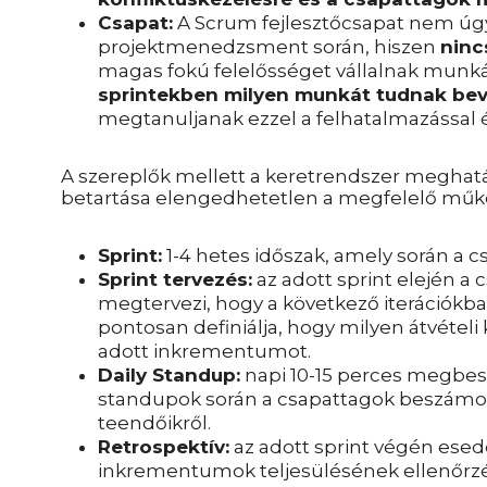
Csapat:
A Scrum fejlesztőcsapat nem ú
projektmenedzsment során, hiszen
ninc
magas fokú felelősséget vállalnak munká
sprintekben milyen munkát tudnak bevá
megtanuljanak ezzel a felhatalmazással é
A szereplők mellett a keretrendszer meghat
betartása elengedhetetlen a megfelelő műk
Sprint:
1-4 hetes időszak, amely során a
Sprint tervezés:
az adott sprint elején a
megtervezi, hogy a következő iterációkba
pontosan definiálja, hogy milyen átvételi
adott inkrementumot.
Daily Standup:
napi 10-15 perces megbesz
standupok során a csapattagok beszámoln
teendőikről.
Retrospektív:
az adott sprint végén esed
inkrementumok teljesülésének ellenőrzé