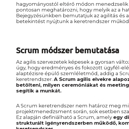
hagyományostól eltérő módon menedzselik a
pontosan meghatározni, hogy melyik az a határ
Bejegyzésünkben bemutatjuk az agilitás és a
betekintést nyújtunk a keretrendszer műkö
Scrum módszer bemutatása
Az agilis szervezetek képesek a gyorsan vál
úgy, hogy eredményes és fokozott ügyfél-elég
alaptézisre épülő szemléletmód, addig a Sc
keretrendszer.
A Scrum agilis elvekre alapo
betölteni, milyen ceremóniákat és meetin
segítik a munkát.
A Scrum keretrendszer nem határoz meg min
projektmenedzsment során, sok esetben szab
Ez alapján definiálható a Scrum, amely
egy d
strukturált igényrendszerben működő, kom
keretrendszer.