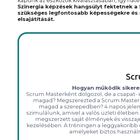
kapunk az eszközök kiválasztásában, így haté
Szinergia képzések hangsúlyt fektetnek a
szükséges legfontosabb képességekre és 
elsajátítását.
Scr
Hogyan működik sikere
Scrum Masterként dolgozol, de a csapat-
magad? Megszerezted a Scrum Master
magad a szerepedben? 4 napos jelen
szimulálunk, amivel a valós üzleti életben
megszerzett saját élmények és visszaje
kezelésében. A tréningen a leggyakoribb di
amelyeket biztos használ