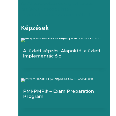
Az AI bevezetési és digitalizációs
projektek megbuknak
folyamatmenedzsment nélkül
Képzések
AI üzleti képzés: Alapoktól a üzleti
implementációig
PMI-PMP® – Exam Preparation
Program