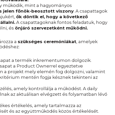
gy működik, mint a hagyományos
s jelen főnök-beosztott viszony
. A csapattagok
jukért,
ők döntik el, hogy a következő
llalni.
A csapattagoknak fontos feladatuk, hogy
lni, és
önjáró szervezetként működni.
ározza a
szükséges ceremóniákat
, amelyek
ödéshez:
 csapat a termék inkrementumon dolgozik.
 csapat a Product Ownerrel egyeztetve
n a projekt mely elemén fog dolgozni, valamint
 kritérium mentén fogja késznek tekinteni az
élés, amely kontrollálja a működést. A daily
ak az aktuálisan elvégzett és folyamatban lévő
ékes értékelés, amely tartalmazza az
sét és az együttműködés közös értékelését.