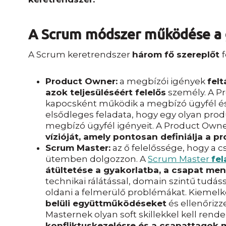
A Scrum módszer működése a 
A Scrum keretrendszer
három fő szereplőt
Product Owner:
a megbízói igények
fel
azok teljesüléséért felelős
személy. A P
kapocsként működik a megbízó ügyfél és 
elsődleges feladata, hogy egy olyan produ
megbízó ügyfél igényeit. A Product Own
vízióját, amely pontosan definiálja a pro
Scrum Master:
az ő felelőssége, hogy a 
ütemben dolgozzon. A
Scrum Master
fel
átültetése a gyakorlatba, a csapat men
technikai rálátással, domain szintű tudá
oldani a felmerülő problémákat. Kiemelk
belüli együttműködéseket
és ellenőrizz
Masternek olyan soft skillekkel kell rend
konfliktuskezelésre és a csapattagok m