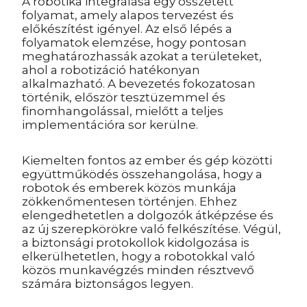
A robotika integrálása egy összetett
folyamat, amely alapos tervezést és
előkészítést igényel. Az első lépés a
folyamatok elemzése, hogy pontosan
meghatározhassák azokat a területeket,
ahol a robotizáció hatékonyan
alkalmazható. A bevezetés fokozatosan
történik, először tesztüzemmel és
finomhangolással, mielőtt a teljes
implementációra sor kerülne.
Kiemelten fontos az ember és gép közötti
együttműködés összehangolása, hogy a
robotok és emberek közös munkája
zökkenőmentesen történjen. Ehhez
elengedhetetlen a dolgozók átképzése és
az új szerepkörökre való felkészítése. Végül,
a biztonsági protokollok kidolgozása is
elkerülhetetlen, hogy a robotokkal való
közös munkavégzés minden résztvevő
számára biztonságos legyen.