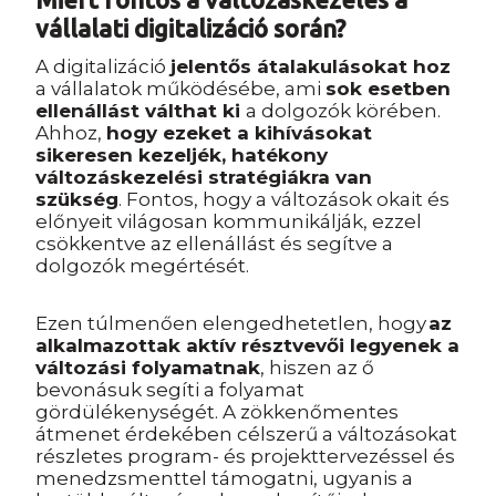
vállalati digitalizáció során?
A digitalizáció
jelentős átalakulásokat hoz
a vállalatok működésébe, ami
sok esetben
ellenállást válthat ki
a dolgozók körében.
Ahhoz,
hogy ezeket a kihívásokat
sikeresen kezeljék, hatékony
változáskezelési stratégiákra van
szükség
. Fontos, hogy a változások okait és
előnyeit világosan kommunikálják, ezzel
csökkentve az ellenállást és segítve a
dolgozók megértését.
Ezen túlmenően elengedhetetlen, hogy
az
alkalmazottak aktív résztvevői legyenek a
változási folyamatnak
, hiszen az ő
bevonásuk segíti a folyamat
gördülékenységét. A zökkenőmentes
átmenet érdekében célszerű a változásokat
részletes program- és projekttervezéssel és
menedzsmenttel támogatni, ugyanis a