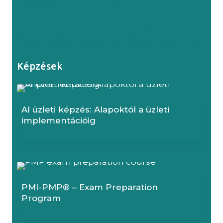
Az AI bevezetési és digitalizációs projektek
megbuknak folyamatmenedzsment nélkül
Képzések
AI üzleti képzés: Alapoktól a üzleti
implementációig
PMI-PMP® – Exam Preparation
Program