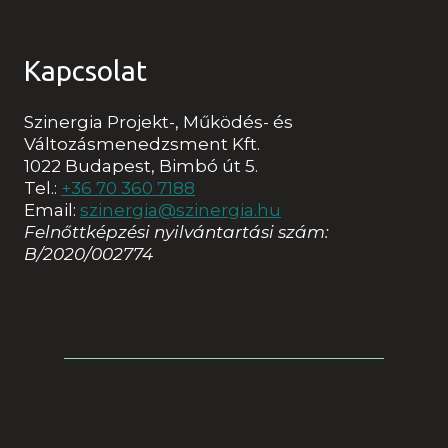
Kapcsolat
Szinergia Projekt-, Működés- és
Változásmenedzsment Kft.
1022 Budapest, Bimbó út 5.
Tel.:
+36 70 360 7188
Email:
szinergia@szinergia.hu
Felnőttképzési nyilvántartási szám:
B/2020/002774