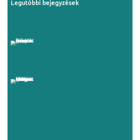
Legutóbbi bejegyzések
Őszi képzéseink tapasztalt
Projektmenedzsereknek
Projektmenedzsment képzéseink ősszel –
ha most alapozol, vagy megerősítenéd a
tudásod
Interim menedzsment a gyakorlatban:
mikor ment meg egy projektet – és mi a
valódi ára, ha nem lépünk időben?
Nemzetközi Lean tanúsítás
Magyarországon – IIBLC Green Belt, Black
Belt és Champion vizsgák