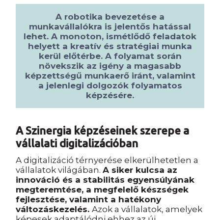
A robotika bevezetése a
munkavállalókra is jelentős hatással
lehet. A monoton, ismétlődő feladatok
helyett a kreatív és stratégiai munka
kerül előtérbe. A folyamat során
növekszik az igény a magasabb
képzettségű munkaerő iránt, valamint
a jelenlegi dolgozók folyamatos
képzésére.
A Szinergia képzéseinek szerepe a
vállalati digitalizációban
A digitalizáció térnyerése elkerülhetetlen a
vállalatok világában.
A siker kulcsa az
innováció és a stabilitás egyensúlyának
megteremtése, a megfelelő készségek
fejlesztése, valamint a hatékony
változáskezelés.
Azok a vállalatok, amelyek
képesek adaptálódni ehhez az új