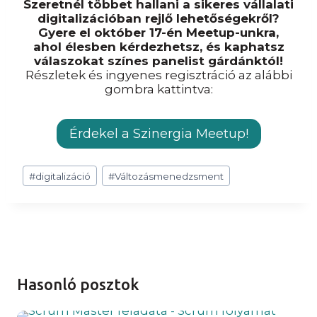
Szeretnél többet hallani a sikeres vállalati
digitalizációban rejlő lehetőségekről?
Gyere el október 17-én Meetup-unkra,
ahol élesben kérdezhetsz, és kaphatsz
válaszokat színes panelist gárdánktól!
Részletek és ingyenes regisztráció az alábbi
gombra kattintva:
Érdekel a Szinergia Meetup!
Post
#
digitalizáció
#
Változásmenedzsment
Tags:
Hasonló posztok