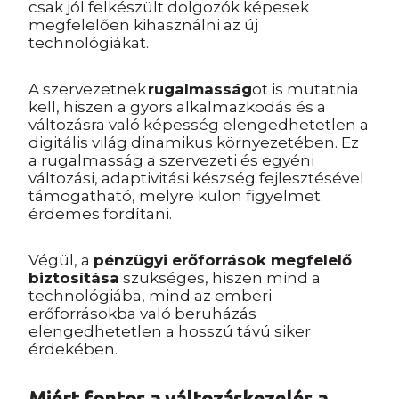
csak jól felkészült dolgozók képesek
megfelelően kihasználni az új
technológiákat.
A szervezetnek
rugalmasság
ot is mutatnia
kell, hiszen a gyors alkalmazkodás és a
változásra való képesség elengedhetetlen a
digitális világ dinamikus környezetében. Ez
a rugalmasság a szervezeti és egyéni
változási, adaptivitási készség fejlesztésével
támogatható, melyre külön figyelmet
érdemes fordítani.
Végül, a
pénzügyi erőforrások megfelelő
biztosítása
szükséges, hiszen mind a
technológiába, mind az emberi
erőforrásokba való beruházás
elengedhetetlen a hosszú távú siker
érdekében.
Miért fontos a változáskezelés a