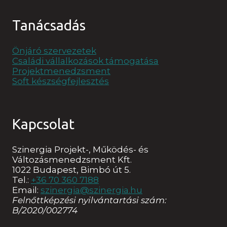
Tanácsadás
Önjáró szervezetek
Családi vállalkozások támogatása
Projektmenedzsment
Soft készségfejlesztés
Kapcsolat
Szinergia Projekt-, Működés- és
Változásmenedzsment Kft.
1022 Budapest, Bimbó út 5.
Tel.:
+36 70 360 7188
Email:
szinergia@szinergia.hu
Felnőttképzési nyilvántartási szám:
B/2020/002774