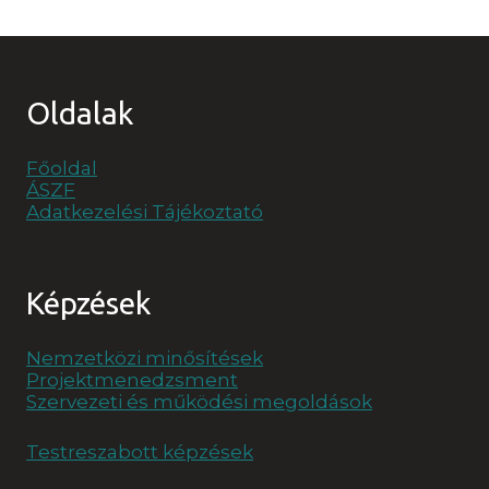
Oldalak
Főoldal
ÁSZF
Adatkezelési Tájékoztató
Képzések
Nemzetközi minősítések
Projektmenedzsment
Szervezeti és működési megoldások
Testreszabott képzések