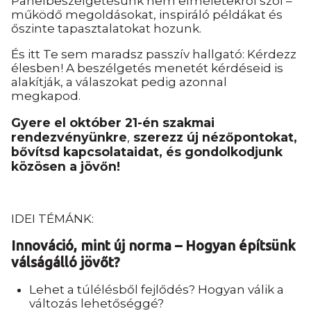
Panelbeszélgetésünk nem elméletekről szól –
működő megoldásokat, inspiráló példákat és
őszinte tapasztalatokat hozunk.
És itt Te sem maradsz passzív hallgató: Kérdezz
élesben! A beszélgetés menetét kérdéseid is
alakítják, a válaszokat pedig azonnal
megkapod.
Gyere el október 21-én szakmai
rendezvényünkre
,
szerezz új nézőpontokat,
bővítsd kapcsolataidat, és gondolkodjunk
közösen a jövőn!
IDEI TÉMÁNK:
Innováció, mint új norma – Hogyan építsünk
válságálló jövőt?
Lehet a túlélésből fejlődés? Hogyan válik a
változás lehetőséggé?