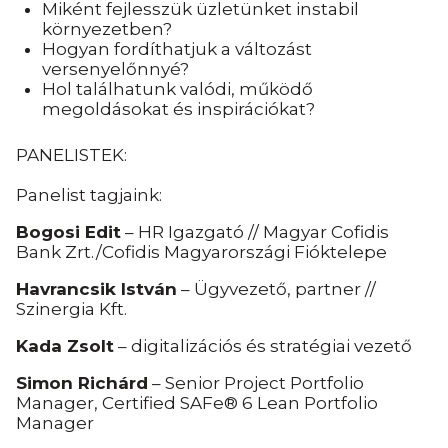
Miként fejlesszük üzletünket instabil
környezetben?
Hogyan fordíthatjuk a változást
versenyelőnnyé?
Hol találhatunk valódi, működő
megoldásokat és inspirációkat?
PANELISTEK:
Panelist tagjaink:
Bogosi Edit
– HR Igazgató // Magyar Cofidis
Bank Zrt./Cofidis Magyarországi Fióktelepe
Havrancsik István
– Ügyvezető, partner //
Szinergia Kft.
Kada Zsolt
– digitalizációs és stratégiai vezető
Simon Richárd
– Senior Project Portfolio
Manager, Certified SAFe® 6 Lean Portfolio
Manager