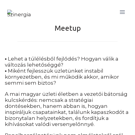
Skip
to
content
Meetup
▪️ Lehet a túlélésből fejlődés? Hogyan válik a
változás lehetőséggé?
▪️ Miként fejlesszük üzletünket instabil
környezetben, és mi működik akkor, amikor
semmi sem biztos?
A mai magyar üzleti életben a vezetői bátorság
kulcskérdés: nemcsak a stratégiai
döntésekben, hanem abban is, hogyan
inspiráljuk csapatainkat, találunk kapaszkodót a
bizonytalan helyzetekben, és fordítjuk a
kihívásokat valódi versenyelőnnyé.