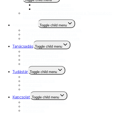
Lean az építőiparban
Soft készségfejlesztés
Személyre szabott képzéseinkről a Testreszabott
képzések oldalon érdeklődhetsz
Képzéseinkről
Toggle child menu
Projektmenedzsment képzések
PMI képzések és minősítések
IIBLC képzések és minősítések
Tanácsadás
Toggle child menu
Projektmenedzsment
Szervezetfejlesztés
Stratégiai IT tanácsadás
LEAN Construction
Tudástár
Toggle child menu
Blog
Esettanulmányok
Podcastok
Videók
Kapcsolat
Toggle child menu
Miért válasszon minket?
Munkatársaink
Referenciák