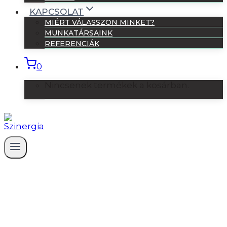
KAPCSOLAT
MIÉRT VÁLASSZON MINKET?
MUNKATÁRSAINK
REFERENCIÁK
0
Nincsenek termékek a kosárban.
4+1 érv, hogy miért van szükséged
projektmenedzsmentre (akkor is, ha
azt hiszed, hogy nincs)