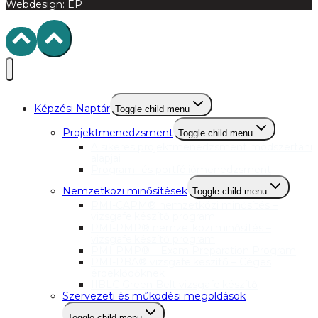
Webdesign:
EP
Képzési Naptár
Toggle child menu
Projektmenedzsment
Toggle child menu
A sikeres projektmenedzsment módszertani
alapjai
Program- és portfóliómenedzsment
Nemzetközi minősítések
Toggle child menu
PMI-CAPM® nemzetközi minősítés –
vizsgafelkészítő program
PMI-PMP® nemzetközi minősítés –
vizsgafelkészítő program
PMI-PMP® – Exam Preparation Program
PMI-PBA® vizsgafelkészítő – Céges
érdeklődőknek
IIBLC Green Belt vizsgafelkészítő
Szervezeti és működési megoldások
Toggle child menu