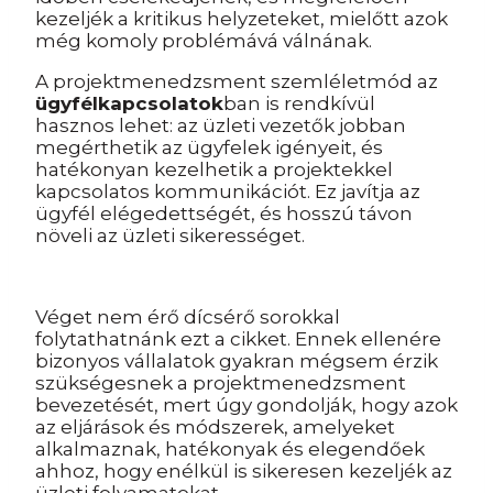
kezeljék a kritikus helyzeteket, mielőtt azok
még komoly problémává válnának.
A projektmenedzsment szemléletmód az
ügyfélkapcsolatok
ban is rendkívül
hasznos lehet: az üzleti vezetők jobban
megérthetik az ügyfelek igényeit, és
hatékonyan kezelhetik a projektekkel
kapcsolatos kommunikációt. Ez javítja az
ügyfél elégedettségét, és hosszú távon
növeli az üzleti sikerességet.
Véget nem érő dícsérő sorokkal
folytathatnánk ezt a cikket. Ennek ellenére
bizonyos vállalatok gyakran mégsem érzik
szükségesnek a projektmenedzsment
bevezetését, mert úgy gondolják, hogy azok
az eljárások és módszerek, amelyeket
alkalmaznak, hatékonyak és elegendőek
ahhoz, hogy enélkül is sikeresen kezeljék az