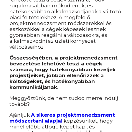
rugalmasabban működjenek, és
hatékonyabban alkalmazkodjanak a változó
piaci feltételekhez. A megfelelő
projektmenedzsment módszerekkel és
eszközökkel a cégek képesek lesznek
gyorsabban reagálni a változásokra, és
alkalmazkodni az üzleti környezet
változásaihoz.
Összességében, a projektmenedzsment
bevezetése lehetővé teszi a cégek
számára, hogy hatékonyabban kezeljék
projektjeiket, jobban ellenőrizzék a
költségeket, és hatékonyabban
kommunikáljanak.
Meggyőztünk, de nem tudod merre indulj
tovább?
Ajánljuk
A sikeres projektmenedzsment
módszertani alapjai
képzésünket, hogy
minél előbb átfogó képet kapj, és