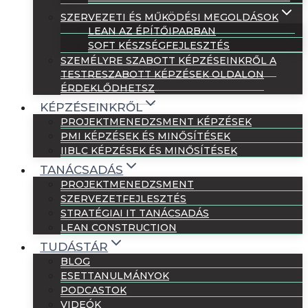
SZERVEZETI ÉS MŰKÖDÉSI MEGOLDÁSOK
LEAN AZ ÉPÍTŐIPARBAN
SOFT KÉSZSÉGFEJLESZTÉS
SZEMÉLYRE SZABOTT KÉPZÉSEINKRŐL A
TESTRESZABOTT KÉPZÉSEK OLDALON
ÉRDEKLŐDHETSZ
KÉPZÉSEINKRŐL
PROJEKTMENEDZSMENT KÉPZÉSEK
PMI KÉPZÉSEK ÉS MINŐSÍTÉSEK
IIBLC KÉPZÉSEK ÉS MINŐSÍTÉSEK
TANÁCSADÁS
PROJEKTMENEDZSMENT
SZERVEZETFEJLESZTÉS
STRATÉGIAI IT TANÁCSADÁS
LEAN CONSTRUCTION
TUDÁSTÁR
BLOG
ESETTANULMÁNYOK
PODCASTOK
VIDEÓK