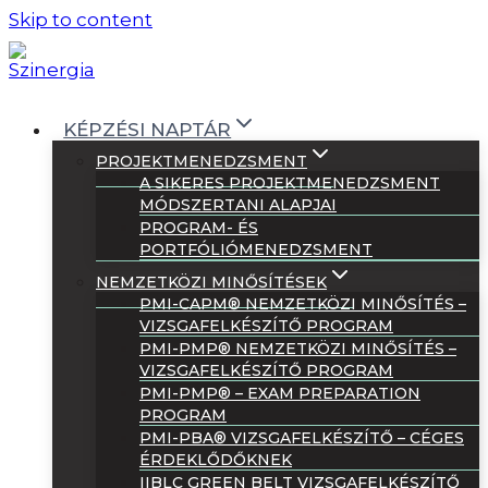
Skip to content
KÉPZÉSI NAPTÁR
PROJEKTMENEDZSMENT
A SIKERES PROJEKTMENEDZSMENT
MÓDSZERTANI ALAPJAI
PROGRAM- ÉS
PORTFÓLIÓMENEDZSMENT
NEMZETKÖZI MINŐSÍTÉSEK
PMI-CAPM® NEMZETKÖZI MINŐSÍTÉS –
VIZSGAFELKÉSZÍTŐ PROGRAM
PMI-PMP® NEMZETKÖZI MINŐSÍTÉS –
VIZSGAFELKÉSZÍTŐ PROGRAM
PMI-PMP® – EXAM PREPARATION
PROGRAM
PMI-PBA® VIZSGAFELKÉSZÍTŐ – CÉGES
ÉRDEKLŐDŐKNEK
IIBLC GREEN BELT VIZSGAFELKÉSZÍTŐ