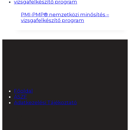
PMI-PMP® nemzetközi minősítés –
vizsgafelkészítő program
Oldalak
Főoldal
ÁSZF
Adatkezelési Tájékoztató
Képzések