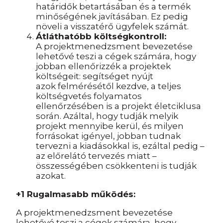
határidők betartásában és a termék
minőségének javításában. Ez pedig
növeli a visszatérő ügyfelek számát.
Átláthatóbb költségkontroll:
A projektmenedzsment bevezetése
lehetővé teszi a cégek számára, hogy
jobban ellenőrizzék a projektek
költségeit: segítséget nyújt
azok felmérésétől kezdve, a teljes
költségvetés folyamatos
ellenőrzésében is a projekt életciklusa
során. Azáltal, hogy tudják melyik
projekt mennyibe kerül, és milyen
forrásokat igényel, jobban tudnak
tervezni a kiadásokkal is, ezáltal pedig –
az előrelátó tervezés miatt –
összességében csökkenteni is tudják
azokat.
+1 Rugalmasabb működés:
A projektmenedzsment bevezetése
lehetővé teszi a cégek számára, hogy