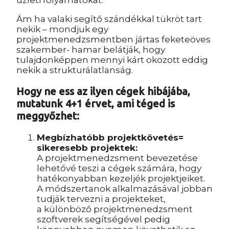
üzleti folyamatokat.
Ám ha valaki segítő szándékkal tükröt tart
nekik – mondjuk egy
projektmenedzsmentben jártas feketeöves
szakember- hamar belátják, hogy
tulajdonképpen mennyi kárt okozott eddig
nekik a strukturálatlanság.
Hogy ne ess az ilyen cégek hibájába,
mutatunk 4+1 érvet, ami téged is
meggyőzhet:
Megbízhatóbb projektkövetés=
sikeresebb projektek:
A projektmenedzsment bevezetése
lehetővé teszi a cégek számára, hogy
hatékonyabban kezeljék projektjeiket.
A módszertanok alkalmazásával jobban
tudják tervezni a projekteket,
a különböző projektmenedzsment
szoftverek segítségével pedig