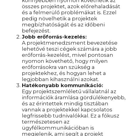
könnyebben nyomon követhetik az
összes projektet, azok előrehaladását
és a felmerülő problémákat is. Ezzel
pedig növelhetik a projektek
megbízhatóságát és az időbeni
befejezést.
Jobb erőforrás-kezelés:
A projektmenedzsment bevezetése
lehetővé teszi cégek számára a jobb
erőforrás-kezelést, mivel pontosan
nyomon követhető, hogy milyen
erőforrásokra van szükség a
projektekhez, és hogyan lehet a
legjobban kihasználni azokat.
Hatékonyabb kommunikáció:
Egy projektszemléletű vállalatnál az
információk áramlása gördülékenyebb,
és az érintettek mindig tisztában
vannak a projektekkel kapcsolatos
legfrissebb tudnivalókkal. Ez a fókusz
természetesen az
ügyfélkommunikációban is
megjelenik, ami segít a projekt