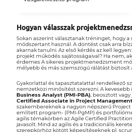
Hogyan válasszak projektmenedzs
Sokan aszerint választanak tréninget, hogy 
módszertant használ. A döntést csak arra bízz
akarnak tanulni. Az első kérdés az kell legyen
projekt működés sajátosságaival? Ha nem, 
érdemes A sikeres projektmenedzsment módsze
mélyebb és más szemszögű rálátást biztosít a
Gyakorlattal és tapasztatalattal rendelkező
nemzetközi minősítést szerezni. A kevesebb i
Business Analyst (PMI-PBA)
, beosztott vag
Certified Associate in Project Managemen
szakembereknek a nagyon népszerű Project 
említett program- (PMI-PgMP) és portfolióme
agilis témakörben az Agile Certified Practit
javasolt. Mind az agilis és a tradicionális kere
szerepkörhöz kötött képesítéseknek pl. scr