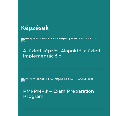
Az AI bevezetési és digitalizációs
projektek megbuknak
folyamatmenedzsment nélkül
Képzések
AI üzleti képzés: Alapoktól a üzleti
implementációig
PMI-PMP® – Exam Preparation
Program