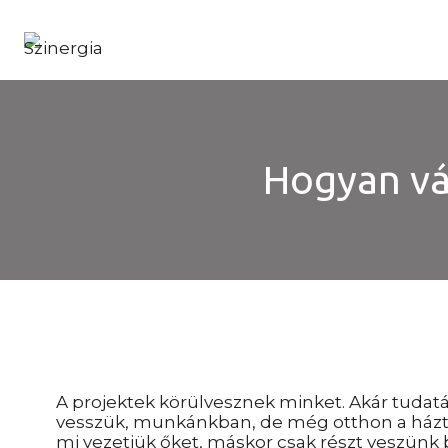
Skip
to
content
Hogyan vá
A projektek körülvesznek minket. Akár tudat
vesszük, munkánkban
,
de még otthon a házta
mi vezetjük őket, máskor csak részt veszünk