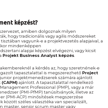
ment képzést?
a szervezet, amiben dolgoznak milyen
ák, hogy tradicionális vagy agilis módszereket
: tisztában vagyunk-e a projektvezetés alapjaival, a
akkor mindenképpen
rtani alapjai képzést elvégezni, vagy kicsit
 ​
Projekt Business Analyst képzés
.
 szakembereknél a kérdés az, hogy szeretnének-e
gazolt tapasztalattal is megszerezhető ​
Project
y junior projektmenedzserek számára ajánlott
t (CAPM)
ajánlott. A tapasztalattal rendelkező
Management Professional (PMP), vagy a már
nedzser (PMI-PfMP) tanúsítványok, illetve az
ioner (PMI-ACP) minősítések megszerzése
tek között széles választéka van specializált,
um master, senior scrum master vagy