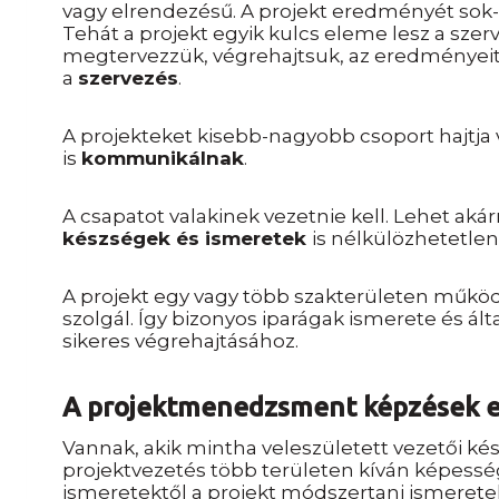
vagy elrendezésű. A projekt eredményét sok-s
Tehát a projekt egyik kulcs eleme lesz a szer
megtervezzük, végrehajtsuk, az eredményeit
a
szervezés
.
A projekteket kisebb-nagyobb csoport hajtja 
is
kommunikálnak
.
A csapatot valakinek vezetnie kell. Lehet ak
készségek és ismeretek
is
nélkülözhetetle
A projekt egy vagy több szakterületen működi
szolgál. Így bizonyos iparágak ismerete és ált
sikeres végrehajtásához.
A projektmenedzsment képzések e
Vannak
,
akik mintha veleszületett vezetői ké
projektvezetés több területen kíván képesség
ismeretektől a projekt módszertani ismeretek