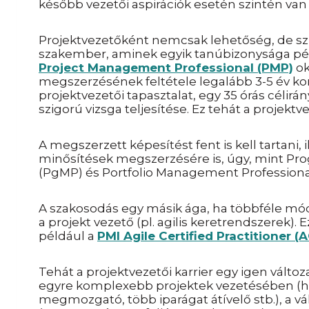
később vezetői aspirációk esetén szintén van 
Projektvezetőként nemcsak lehetőség, de sz
szakember, aminek egyik tanúbizonysága pé
Project Management Professional (PMP)
ok
megszerzésének feltétele legalább 3-5 év ko
projektvezetői tapasztalat, egy 35 órás célir
szigorú vizsga teljesítése. Ez tehát a projekt
A megszerzett képesítést fent is kell tartani,
minősítések megszerzésére is, úgy
,
mint Pro
(PgMP) és Portfolio Management Professional
A szakosodás egy másik ága, ha többféle mód
a projekt vezető (pl. agilis keretrendszerek).
például a
PMI Agile Certified Practitioner (
Tehát a projektvezetői karrier egy igen változ
egyre komplexebb projektek vezetésében (h
megmozgató, több iparágat átívelő stb.), a vá