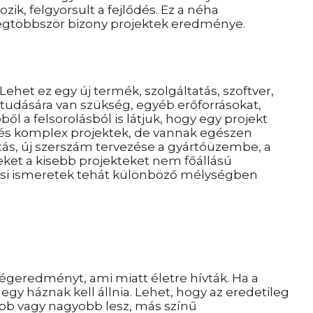
zik, felgyorsult a fejlődés. Ez a néha
 legtöbbször bizony projektek eredménye.
 Lehet ez egy új termék, szolgáltatás, szoftver,
tudására van szükség, egyéb erőforrásokat,
ől a felsorolásból is látjuk, hogy egy projekt
és komplex projektek, de vannak egészen
ítás, új szerszám tervezése a gyártóüzembe, a
ket a kisebb projekteket nem főállású
ési ismeretek tehát különböző mélységben
 a végeredményt, ami miatt életre hívták. Ha a
 egy háznak kell állnia. Lehet, hogy az eredetileg
b vagy nagyobb lesz, más színű