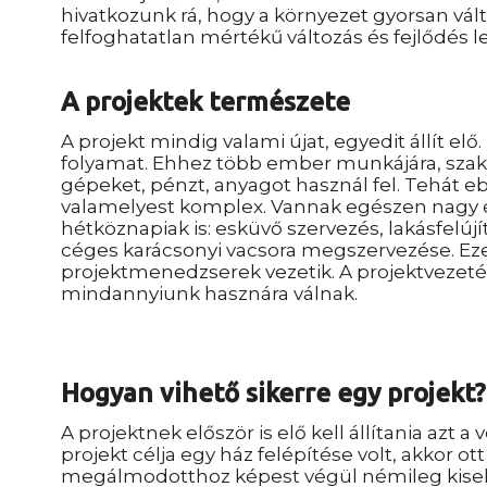
hivatkozunk rá, hogy a környezet gyorsan válto
felfoghatatlan mértékű változás és fejlődés
A projektek természete
A projekt mindig valami újat, egyedit állít elő.
folyamat. Ehhez több ember munkájára, szak
gépeket, pénzt, anyagot használ fel. Tehát ebb
valamelyest komplex. Vannak egészen nagy 
hétköznapiak is: esküvő
szervezés, lakásfelúj
céges karácsonyi vacsora megszervezése. Eze
projektmenedzserek vezetik. A projektvezet
mindannyiunk hasznára válnak.
Hogyan vihető sikerre egy projekt?
A projektnek először
is elő kell állítania azt
projekt célja egy ház felépítése volt
,
akkor ott
megálmodotthoz képest végül némileg kiseb