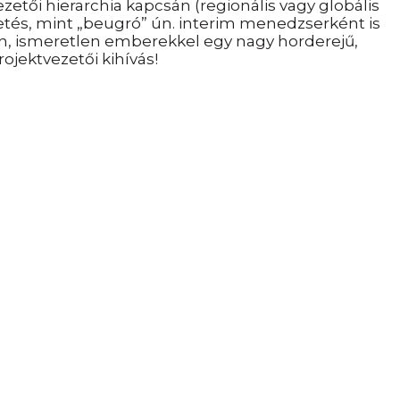
tői hierarchia kapcsán (regionális vagy globális
zetés, mint „beugró”
ú
n. interim menedzserként is
, ismeretlen emberekkel egy nagy horderejű,
ojektvezetői kihívás!