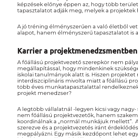
képzések előnye éppen az, hogy több területr
tapasztalatot adják meg, melyek a projektek 
A jó tréning élményszerűen a való életből ve
alapot, hanem élményszerű tapasztalatot is 
Karrier a projektmenedzsmentben
A főállású projektvezető szerepkör nem pály
megállapítással, hogy mindenkinek szüksége
iskolai tanulmányok alatt is. Hiszen projekt
interdiszciplináris mivolta miatt a főállású 
több éves munkatapasztalattal rendelkeznek.
projekt
menedzser?
A legtöbb vállalatnál -legyen kicsi vagy nagy-
nem főállású projektvezetők, hanem szakemb
koordinálnak a „normál munkájuk mellett”. A
szerezve és a projektvezetés iránt érdeklőd
megpályázni. Egy másik kezdőpont lehet egy