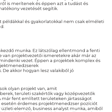
ől is merítenek és éppen azt a tudást és
hatékony vezetését segítik.
tt példákkal és gyakorlatokkal nem csak elméleti
ad.
akezdő munka. Ez látszólag ellentmond a fenti
 van projektvezetői ismeretekre akár már az
et mindenki vezet. Éppen a projektek komplex és
projektmenedzserek
 De akkor hogyan lesz valakiből jó
 sok olyan projekt van, amit
erek, területi szakértők vagy középvezetők
 már fent említett területeken jártasságot
és esetén érdemes projektmenedzser pozíciót
 üzleti elemző, business analyst munka, amiből