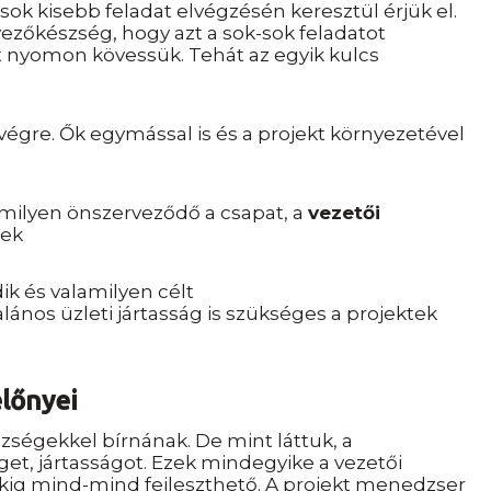
ok kisebb feladat elvégzésén keresztül érjük el.
vezőkészség, hogy azt a sok-sok feladatot
 nyomon kövessük. Tehát az egyik kulcs
végre. Ők egymással is és a projekt környezetével
ármilyen önszerveződő a csapat,
a
vezetői
nek
k és valamilyen célt
alános üzleti jártasság is szükséges a projektek
lőnyei
szségekkel bírnának. De mint láttuk
,
a
et, jártasságot. Ezek mindegyike a vezetői
ig mind-mind fejleszthető. A projekt
menedzser