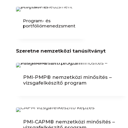
Program- és
portfóliómenedzsment
Szeretne nemzetközi
tanúsítványt
PMI-PMP® nemzetközi minősítés –
vizsgafelkészítő program
PMI-CAPM® nemzetközi minősítés –
vizsgafelkészítő program