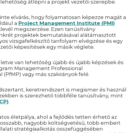
lehetőség átlépni a projekt
vezetői szerepbe.
inte elvárás, hogy folyamatosan képezze magát a
ldául a
Project Management Institute (PMI)
levél megszerzése. Ezen tanúsítvány
nkrét projektek bemutatásával alátámasztott
ányos vizsgafelkészítő tanfolyam elvégzése és egy
vezetői képesítések egy másik véglete.
 illetve van lehetőség újabb és újabb képzések és
gram Management Professional
 (PfMP) vagy más szakirányok felé.
szertant, keretrendszert is megismer és használ
 Ezekben is szerezhető többféle tanúsítvány, mint
ACP)
.
atos életpálya, ahol a fejlődés tetten érhető az
osszabb, nagyobb költségvetésű, több embert
llalati stratégiaalkotás összefüggésében