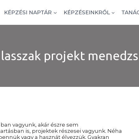
KÉPZÉSI NAPTÁR
KÉPZÉSEINKRŐL
TANÁ
lasszak projekt menedzs
ában vagyunk, akár észre sem
rtásban is, projektek részesei vagyunk. Néha
 bennük vagy a hasznát élvezzük. Gyakran