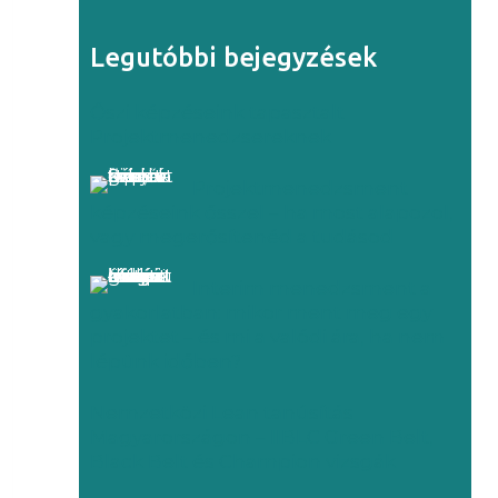
Legutóbbi bejegyzések
Őszi képzéseink tapasztalt
Projektmenedzsereknek
Projektmenedzsment
képzéseink ősszel – ha most alapozol,
vagy megerősítenéd a tudásod
Interim menedzsment a
gyakorlatban: mikor ment meg egy
projektet – és mi a valódi ára, ha nem
lépünk időben?
Nemzetközi Lean tanúsítás
Magyarországon – IIBLC Green Belt,
Black Belt és Champion vizsgák