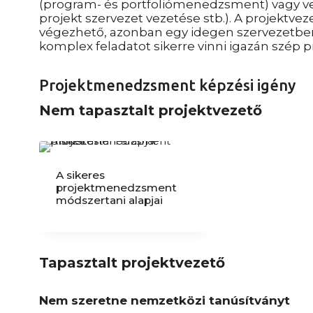
(program- és portfoliómenedzsment) vagy veze
projekt szervezet vezetése stb.). A projektve
végezhető, azonban egy idegen szervezetben
komplex feladatot sikerre vinni igazán szép pr
Projektmenedzsment képzési igény
Nem tapasztalt projektvezető
A sikeres
projektmenedzsment
módszertani alapjai
Tapasztalt projektvezető
Nem szeretne nemzetközi tanúsítványt