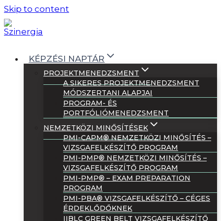
Skip to content
KÉPZÉSI NAPTÁR
PROJEKTMENEDZSMENT
A SIKERES PROJEKTMENEDZSMENT
MÓDSZERTANI ALAPJAI
PROGRAM- ÉS
PORTFÓLIÓMENEDZSMENT
NEMZETKÖZI MINŐSÍTÉSEK
PMI-CAPM® NEMZETKÖZI MINŐSÍTÉS –
VIZSGAFELKÉSZÍTŐ PROGRAM
PMI-PMP® NEMZETKÖZI MINŐSÍTÉS –
VIZSGAFELKÉSZÍTŐ PROGRAM
PMI-PMP® – EXAM PREPARATION
PROGRAM
PMI-PBA® VIZSGAFELKÉSZÍTŐ – CÉGES
ÉRDEKLŐDŐKNEK
IIBLC GREEN BELT VIZSGAFELKÉSZÍTŐ