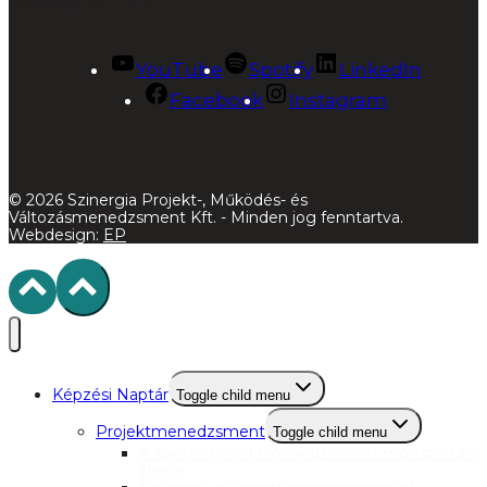
Kövess minket:
YouTube
Spotify
LinkedIn
Facebook
Instagram
© 2026 Szinergia Projekt-, Működés- és
Változásmenedzsment Kft. - Minden jog fenntartva.
Webdesign:
EP
Képzési Naptár
Toggle child menu
Projektmenedzsment
Toggle child menu
A sikeres projektmenedzsment módszertani
alapjai