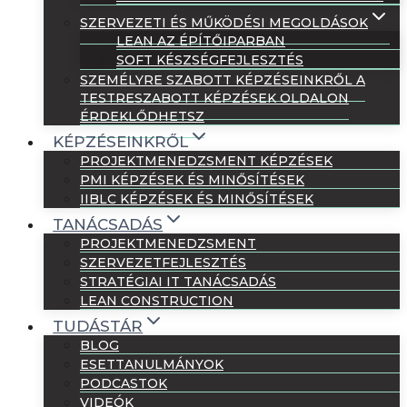
SZERVEZETI ÉS MŰKÖDÉSI MEGOLDÁSOK
LEAN AZ ÉPÍTŐIPARBAN
SOFT KÉSZSÉGFEJLESZTÉS
SZEMÉLYRE SZABOTT KÉPZÉSEINKRŐL A
TESTRESZABOTT KÉPZÉSEK OLDALON
ÉRDEKLŐDHETSZ
KÉPZÉSEINKRŐL
PROJEKTMENEDZSMENT KÉPZÉSEK
PMI KÉPZÉSEK ÉS MINŐSÍTÉSEK
IIBLC KÉPZÉSEK ÉS MINŐSÍTÉSEK
TANÁCSADÁS
PROJEKTMENEDZSMENT
SZERVEZETFEJLESZTÉS
STRATÉGIAI IT TANÁCSADÁS
LEAN CONSTRUCTION
TUDÁSTÁR
BLOG
ESETTANULMÁNYOK
PODCASTOK
VIDEÓK