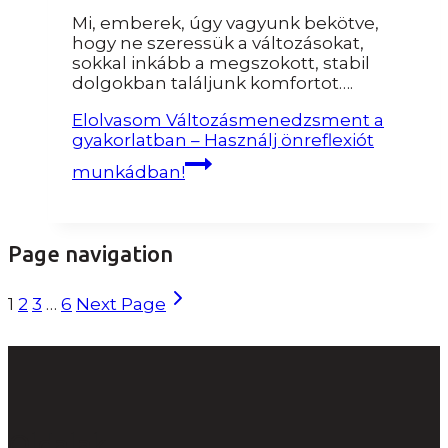
Mi, emberek, úgy vagyunk bekötve,
hogy ne szeressük a változásokat,
sokkal inkább a megszokott, stabil
dolgokban találjunk komfortot….
Elolvasom
Változásmenedzsment a
gyakorlatban – Használj önreflexiót
munkádban!
Page navigation
1
2
3
…
6
Next Page
Oldalak