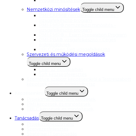
Program- és portfóliómenedzsment
Nemzetközi minősítések
Toggle child menu
PMI-CAPM® nemzetközi minősítés –
vizsgafelkészítő program
PMI-PMP® nemzetközi minősítés –
vizsgafelkészítő program
PMI-PMP® – Exam Preparation Program
PMI-PBA® vizsgafelkészítő – Céges
érdeklődőknek
IIBLC Green Belt vizsgafelkészítő
Szervezeti és működési megoldások
Toggle child menu
Lean az építőiparban
Soft készségfejlesztés
Személyre szabott képzéseinkről a Testreszabott
képzések oldalon érdeklődhetsz
Képzéseinkről
Toggle child menu
Projektmenedzsment képzések
PMI képzések és minősítések
IIBLC képzések és minősítések
Tanácsadás
Toggle child menu
Projektmenedzsment
Szervezetfejlesztés
Stratégiai IT tanácsadás