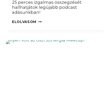
25 perces izgalmas összegzését
hallhatjátok legújabb podcast
adásunkban!
PODCAST
ELOLVASOM
–
FLUKTUÁCIÓ
ON