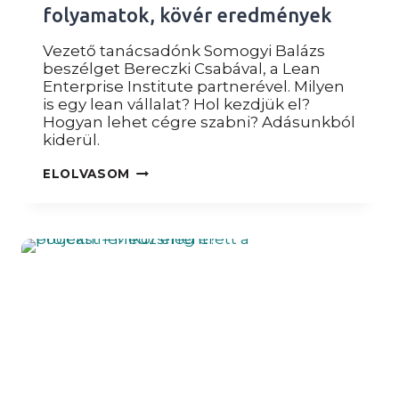
folyamatok, kövér eredmények
Vezető tanácsadónk Somogyi Balázs
beszélget Bereczki Csabával, a Lean
Enterprise Institute partnerével. Milyen
is egy lean vállalat? Hol kezdjük el?
Hogyan lehet cégre szabni? Adásunkból
kiderül.
PODCAST
ELOLVASOM
–
LEAN
–
KARCSÚ
FOLYAMATOK,
KÖVÉR
EREDMÉNYEK