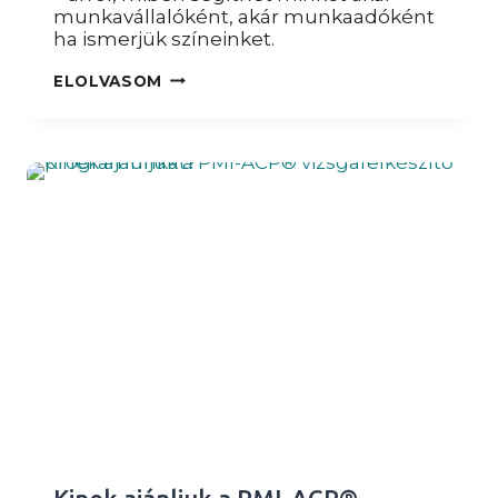
munkavállalóként, akár munkaadóként
ha ismerjük színeinket.
PODCAST
ELOLVASOM
–
TÉNYEK
ÉS
TÉVHITEK
A
DISC
MODELLRŐL