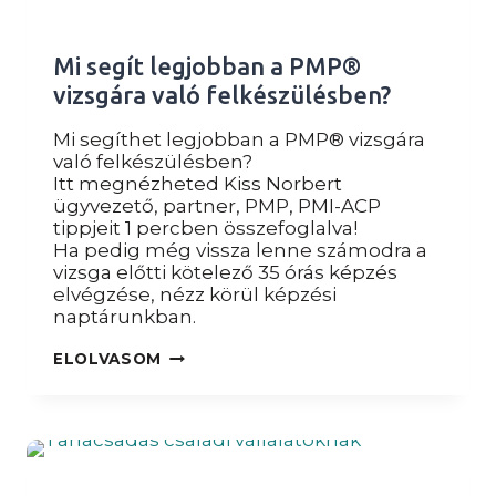
Mi segít legjobban a PMP®
vizsgára való felkészülésben?
Mi segíthet legjobban a PMP® vizsgára
való felkészülésben?
Itt megnézheted Kiss Norbert
ügyvezető, partner, PMP, PMI-ACP
tippjeit 1 percben összefoglalva!
Ha pedig még vissza lenne számodra a
vizsga előtti kötelező 35 órás képzés
elvégzése, nézz körül képzési
naptárunkban.
MI
ELOLVASOM
SEGÍT
LEGJOBBAN
A
PMP®
VIZSGÁRA
VALÓ
FELKÉSZÜLÉSBEN?