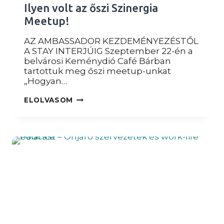
Ilyen volt az őszi Szinergia
Meetup!
AZ AMBASSADOR KEZDEMÉNYEZÉSTŐL
A STAY INTERJÚIG Szeptember 22-én a
belvárosi Keménydió Café Bárban
tartottuk meg őszi meetup-unkat
„Hogyan…
ILYEN
ELOLVASOM
VOLT
AZ
ŐSZI
SZINERGIA
MEETUP!