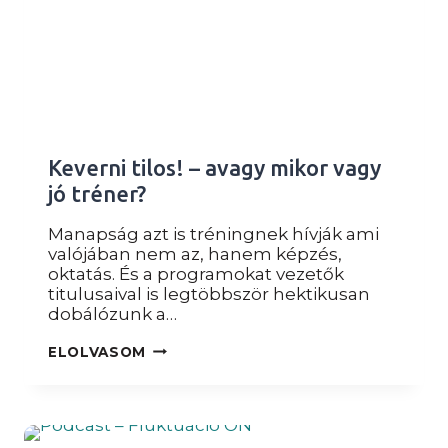
Keverni tilos! – avagy mikor vagy
jó tréner?
Manapság azt is tréningnek hívják ami
valójában nem az, hanem képzés,
oktatás. És a programokat vezetők
titulusaival is legtöbbször hektikusan
dobálózunk a…
KEVERNI
ELOLVASOM
TILOS!
–
AVAGY
MIKOR
VAGY
JÓ