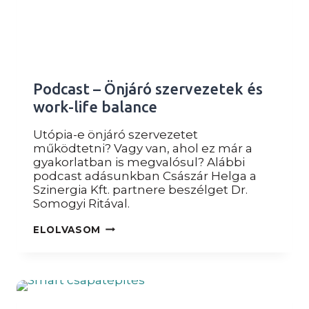
Podcast – Önjáró szervezetek és
work-life balance
Utópia-e önjáró szervezetet
működtetni? Vagy van, ahol ez már a
gyakorlatban is megvalósul? Alábbi
podcast adásunkban Császár Helga a
Szinergia Kft. partnere beszélget Dr.
Somogyi Ritával.
PODCAST
ELOLVASOM
–
ÖNJÁRÓ
SZERVEZETEK
ÉS
WORK-
LIFE
BALANCE