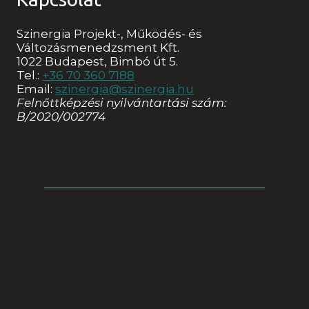
Szinergia Projekt-, Működés- és
Változásmenedzsment Kft.
1022 Budapest, Bimbó út 5.
Tel.:
+36 70 360 7188
Email:
szinergia@szinergia.hu
Felnőttképzési nyilvántartási szám:
B/2020/002774