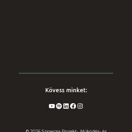
Kövess minket:
YouTube
Spotify
LinkedIn
Facebook
Instagram
© 2026 Szinergia Projekt-, Működés- és