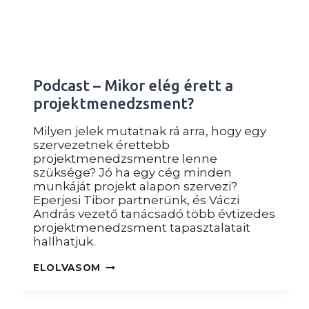
Podcast – Mikor elég érett a
projektmenedzsment?
Milyen jelek mutatnak rá arra, hogy egy
szervezetnek érettebb
projektmenedzsmentre lenne
szüksége? Jó ha egy cég minden
munkáját projekt alapon szervezi?
Eperjesi Tibor partnerünk, és Váczi
András vezető tanácsadó több évtizedes
projektmenedzsment tapasztalatait
hallhatjuk.
PODCAST
ELOLVASOM
–
MIKOR
ELÉG