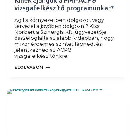
Kinek ajánljuk a PMI-ACP®
vizsgafelkészítő programunkat?
Agilis környezetben dolgozol, vagy
tervezel a jövőben dolgozni? Kiss
Norbert a Szinergia Kft. ügyvezetője
összefoglalta az alábbi videóban, hogy
mikor érdemes szintet lépned, és
jelentkezned az ACP®
vizsgafelkészítőnkre.
KINEK
ELOLVASOM
AJÁNLJUK
A
PMI-
ACP®
VIZSGAFELKÉSZÍTŐ
PROGRAMUNKAT?