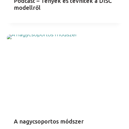
Podcast – Tények és tévhitek a DISC
modellről
A nagycsoportos módszer