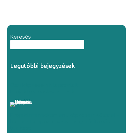
Keresés
Legutóbbi bejegyzések
Őszi képzéseink tapasztalt
Projektmenedzsereknek
Projektmenedzsment képzéseink ősszel –
ha most alapozol, vagy megerősítenéd a
tudásod