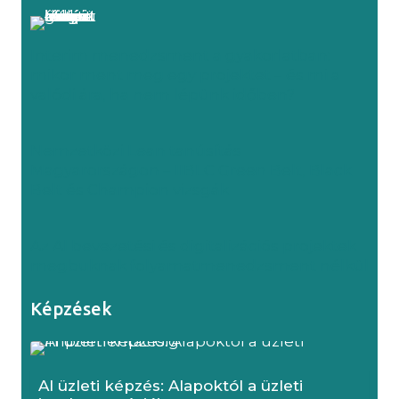
Interim menedzsment a gyakorlatban:
mikor ment meg egy projektet – és mi a
valódi ára, ha nem lépünk időben?
Nemzetközi Lean tanúsítás
Magyarországon – IIBLC Green Belt, Black
Belt és Champion vizsgák
Az AI bevezetési és digitalizációs projektek
megbuknak folyamatmenedzsment nélkül
Képzések
AI üzleti képzés: Alapoktól a üzleti