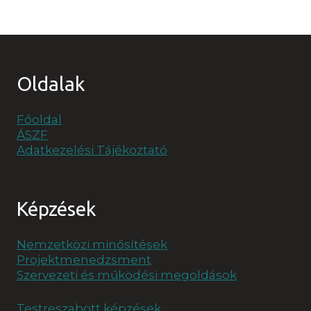
Oldalak
Főoldal
ÁSZF
Adatkezelési Tájékoztató
Képzések
Nemzetközi minősítések
Projektmenedzsment
Szervezeti és működési megoldások
Testreszabott képzések