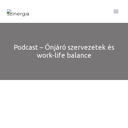
Skip
to
content
Podcast – Önjáró szervezetek és
work-life balance