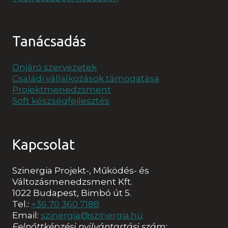
Tanácsadás
Önjáró szervezetek
Családi vállalkozások támogatása
Projektmenedzsment
Soft készségfejlesztés
Kapcsolat
Szinergia Projekt-, Működés- és
Változásmenedzsment Kft.
1022 Budapest, Bimbó út 5.
Tel.:
+36 70 360 7188
Email:
szinergia@szinergia.hu
Felnőttképzési nyilvántartási szám: