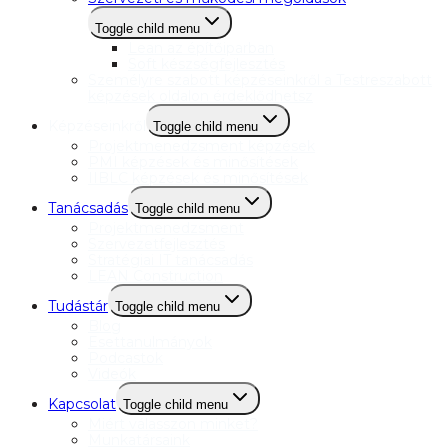
Toggle child menu
Lean az építőiparban
Soft készségfejlesztés
Személyre szabott képzéseinkről a Testreszabott
képzések oldalon érdeklődhetsz
Képzéseinkről
Toggle child menu
Projektmenedzsment képzések
PMI képzések és minősítések
IIBLC képzések és minősítések
Tanácsadás
Toggle child menu
Projektmenedzsment
Szervezetfejlesztés
Stratégiai IT tanácsadás
LEAN Construction
Tudástár
Toggle child menu
Blog
Esettanulmányok
Podcastok
Videók
Kapcsolat
Toggle child menu
Miért válasszon minket?
Munkatársaink