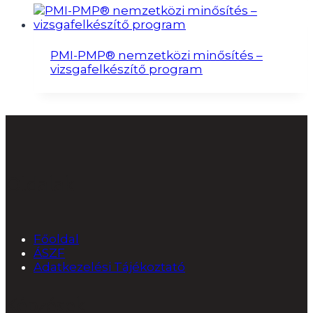
PMI-PMP® nemzetközi minősítés –
vizsgafelkészítő program
Oldalak
Főoldal
ÁSZF
Adatkezelési Tájékoztató
Képzések