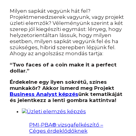
Milyen sapkát vegyünk hát fel?
Projektmenedzserek vagyunk, vagy projekt
üzleti elemzők? Véleményünk szerint a két
szerep jól kiegészíti egymást: lényeg, hogy
helyzetorientáltan lássuk, hogy milyen
esetben, milyen sapkát vegyünk fel és ha
szükséges, hibrid szerepben lépjünk fel.
Ahogy az angolszász mondás tartja:
“Two faces of a coin make it a perfect
dollar.”
Érdekelne egy ilyen sokrétű, színes
munkakör? Akkor ismerd meg Projekt
Business Analyst képzés
ünk tematikáját
és jelentkezz a lenti gombra kattintva!
PMI-PBA® vizsgafelkészítő –
Céges érdeklődőknek