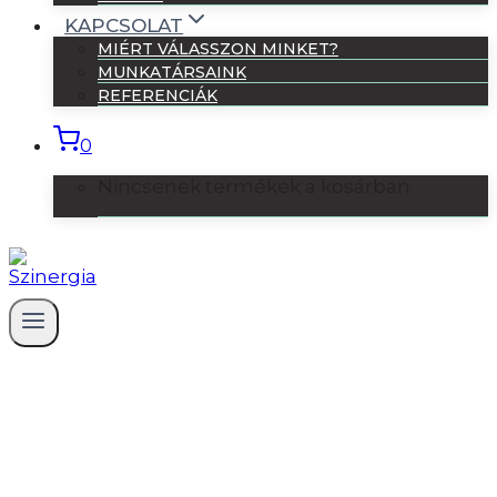
KAPCSOLAT
MIÉRT VÁLASSZON MINKET?
MUNKATÁRSAINK
REFERENCIÁK
0
Nincsenek termékek a kosárban.
Business Analyst vagy
Projektmenedzser? Nézzük meg a
gyakorlatban!