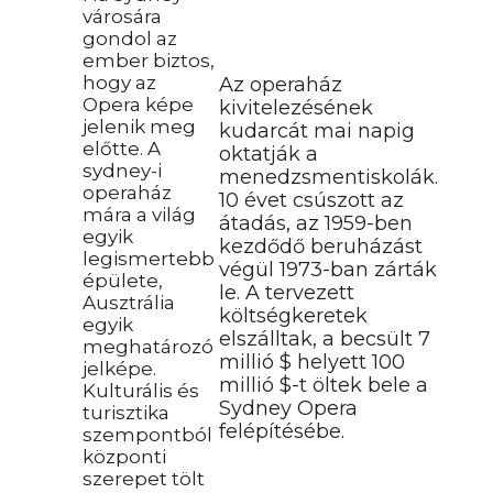
városára
gondol az
ember biztos,
hogy az
Az operaház
Opera képe
kivitelezésének
jelenik meg
kudarcát mai napig
előtte. A
oktatják a
sydney-i
menedzsmentiskolák.
operaház
10 évet csúszott az
mára a világ
átadás, az 1959-ben
egyik
kezdődő beruházást
legismertebb
végül 1973-ban zárták
épülete,
le. A tervezett
Ausztrália
költségkeretek
egyik
elszálltak, a becsült 7
meghatározó
millió $ helyett 100
jelképe.
millió $-t öltek bele a
Kulturális és
Sydney Opera
turisztika
felépítésébe.
szempontból
központi
szerepet tölt