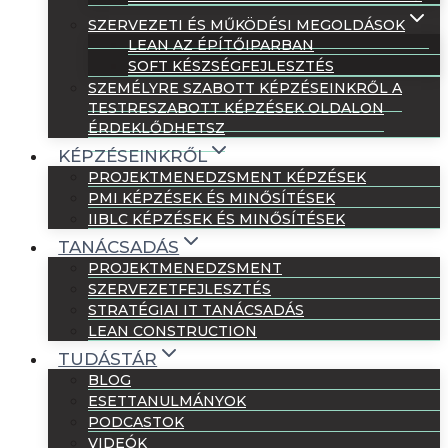
SZERVEZETI ÉS MŰKÖDÉSI MEGOLDÁSOK
LEAN AZ ÉPÍTŐIPARBAN
SOFT KÉSZSÉGFEJLESZTÉS
SZEMÉLYRE SZABOTT KÉPZÉSEINKRŐL A
TESTRESZABOTT KÉPZÉSEK OLDALON
ÉRDEKLŐDHETSZ
KÉPZÉSEINKRŐL
PROJEKTMENEDZSMENT KÉPZÉSEK
PMI KÉPZÉSEK ÉS MINŐSÍTÉSEK
IIBLC KÉPZÉSEK ÉS MINŐSÍTÉSEK
TANÁCSADÁS
PROJEKTMENEDZSMENT
SZERVEZETFEJLESZTÉS
STRATÉGIAI IT TANÁCSADÁS
LEAN CONSTRUCTION
TUDÁSTÁR
BLOG
ESETTANULMÁNYOK
PODCASTOK
VIDEÓK