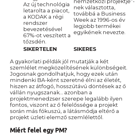
nemzetközi projektje”-
Az új technológia
nek választotta,
letarolta a piacot,
továbbá a Business
a KODAK a régi
Week az 1996-os év
rendszer
legjobb termékei
bevezetésével
egyikének nevezte.
67%-ot veszített a
tőzsdén.
SIKERTELEN
SIKERES
A gyakorlati példák jól mutatják a két
szemlélet megközelítésének különbségeit.
Jogosnak gondolhatjuk, hogy ezek után
mindenki BA-ként szeretné élni az életét,
hiszen az átfogó, hosszútávú döntések az ő
vállán nyugszanak… azonban a
projektmenedzser szerepe legalább ilyen
fontos, viszont az ő felelőssége a projekt
során más fókuszú, a látásmódja eltérő a
projekt üzleti elemző szemlélettől.
Miért felel egy PM?