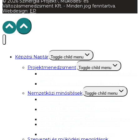
© 2026 Szinergia Projekt-, Működés- és
Változásmenedzsment Kft. - Minden jog fenntartva.
Webdesign:
EP
Képzési Naptár
Toggle child menu
Projektmenedzsment
Toggle child menu
A sikeres projektmenedzsment módszertani
alapjai
Program- és portfóliómenedzsment
Nemzetközi minősítések
Toggle child menu
PMI-CAPM® nemzetközi minősítés –
vizsgafelkészítő program
PMI-PMP® nemzetközi minősítés –
vizsgafelkészítő program
PMI-PMP® – Exam Preparation Program
PMI-PBA® vizsgafelkészítő – Céges
érdeklődőknek
IIBLC Green Belt vizsgafelkészítő
Szervezeti és működési megoldások