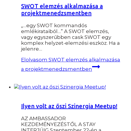
SWOT elemzés alkalmazása a
projektmenedzsmentben
„…egy SWOT kommandós
emlékirataiból…” A SWOT elemzés,
vagy egyszerűbben cask SWOT egy
komplex helyzet-elemzési eszköz. Ha a
jelenre…
Elolvasom
SWOT elemzés alkalmazása
a projektmenedzsmentben
Ilyen volt az őszi Szinergia Meetup!
AZ AMBASSADOR
KEZDEMÉNYEZÉSTŐL A STAY
INTERJÚIG Szeptember 22-én a