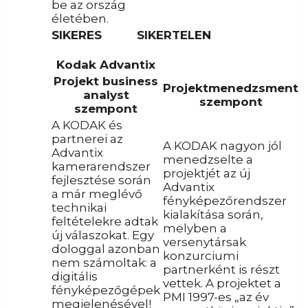
be az ország
életében.
SIKERES
SIKERTELEN
Kodak Advantix
Projekt business
Projektmenedzsment
analyst
szempont
szempont
A KODAK és
partnerei az
A KODAK nagyon jól
Advantix
menedzselte a
kamerarendszer
projektjét az új
fejlesztése során
Advantix
a már meglévő
fényképezőrendszer
technikai
kialakítása során,
feltételekre adtak
melyben a
új válaszokat. Egy
versenytársak
dologgal azonban
konzurciumi
nem számoltak: a
partnerként is részt
digitális
vettek. A projektet a
fényképezőgépek
PMI 1997-es „az év
megjelenésével!