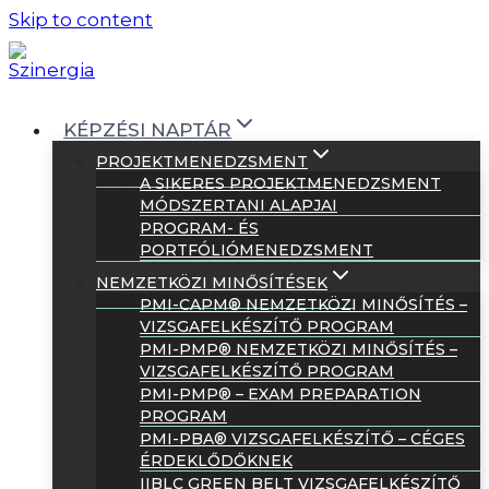
Skip to content
KÉPZÉSI NAPTÁR
PROJEKTMENEDZSMENT
A SIKERES PROJEKTMENEDZSMENT
MÓDSZERTANI ALAPJAI
PROGRAM- ÉS
PORTFÓLIÓMENEDZSMENT
NEMZETKÖZI MINŐSÍTÉSEK
PMI-CAPM® NEMZETKÖZI MINŐSÍTÉS –
VIZSGAFELKÉSZÍTŐ PROGRAM
PMI-PMP® NEMZETKÖZI MINŐSÍTÉS –
VIZSGAFELKÉSZÍTŐ PROGRAM
PMI-PMP® – EXAM PREPARATION
PROGRAM
PMI-PBA® VIZSGAFELKÉSZÍTŐ – CÉGES
ÉRDEKLŐDŐKNEK
IIBLC GREEN BELT VIZSGAFELKÉSZÍTŐ