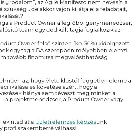
is „irodalom”, az Agile Manifesto nem nevesíti a
 szükség… de akkor vajon ki látja el a feladatait,
ikálását?
maga a Product Owner a legfőbb igénymenedzser,
ósító team egy dedikált tagja foglalkozik az
roduct Owner felső szinten (kb. 30%) kidolgozott
ynek egy tagja BA szerepben mélyebben elemzi
 team tovább finomítsa megvalósíthatóság
telműen az, hogy életciklustól független eleme a
ecifikálása és követése azért, hogy a
vezések hiánya sem téveszt meg minket: a
kat – a projektmenedzser, a Product Owner vagy
Tekintsd át a
Üzleti elemzés képzés
ünk
y profi szakemberré válhass!