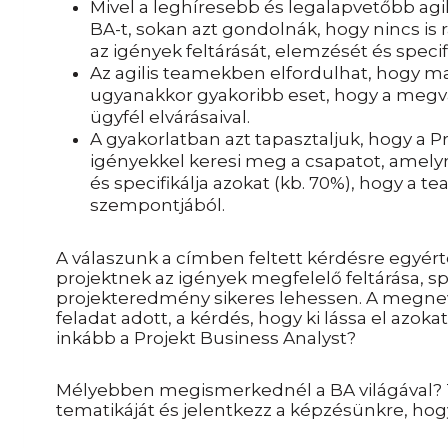
Mivel a leghíresebb és legalapvetőbb agil
BA-t, sokan azt gondolnák, hogy nincs is rá
az igények feltárását, elemzését és specif
Az agilis teamekben elfordulhat, hogy 
ugyanakkor gyakoribb eset, hogy a megval
ügyfél elvárásaival.
A gyakorlatban azt tapasztaljuk, hogy a P
igényekkel keresi meg a csapatot, amel
és specifikálja azokat (kb. 70%), hogy a
szempontjából.
A válaszunk a címben feltett kérdésre egyér
projektnek az igények megfelelő feltárása, sp
projekteredmény sikeres lehessen. A megne
feladat adott, a kérdés, hogy ki lássa el azo
inkább a Projekt Business Analyst?
Mélyebben megismerkednél a BA világával? 
tematikáját és jelentkezz a képzésünkre, hog