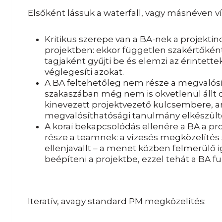
Elsőként lássuk a waterfall, vagy másnéven v
Kritikus szerepe van a BA-nek a projektin
projektben: ekkor független szakértőké
tagjaként gyűjti be és elemzi az érintett
véglegesíti azokat.
A BA feltehetőleg nem része a megvalósít
szakaszában még nem is okvetlenül állt ös
kinevezett projektvezető kulcsembere, ami
megvalósíthatósági tanulmány elkészültét 
A korai bekapcsolódás ellenére a BA a pr
része a teamnek: a vízesés megközelítés 
ellenjavallt – a menet közben felmerülő 
beépíteni a projektbe, ezzel tehát a BA 
Iteratív, avagy standard PM megközelítés: