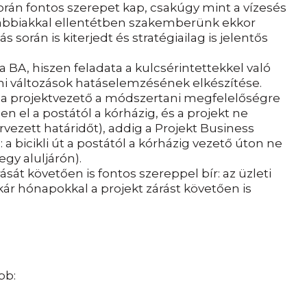
során fontos szerepet kap, csakúgy mint a vízesés
ábbiakkal ellentétben szakemberünk ekkor
s során is kiterjedt és stratégiailag is jelentős
BA, hiszen feladata a kulcsérintettekkel való
ni változások hatáselemzésének elkészítése.
 a projektvezető a módszertani megfelelőségre
sen el a postától a kórházig, és a projekt ne
vezett határidőt), addig a Projekt Business
: a bicikli út a postától a kórházig vezető úton ne
gy aluljárón).
rását követően is fontos szereppel bír: az üzleti
ár hónapokkal a projekt zárást követően is
bb: