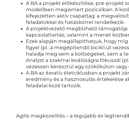
A BA a projekt előkészítése, pre-projekt 
modellben megismert pozícióban. A kor
kifejezetten aktív csapattag: a megvalósítá
feladatokkal és hatáskörrel rendelkezik.
A projektvezető megbízható támogatója a 
kapcsolattartás, valamint a menet közbe
Ezek alapján megállapíthatjuk, hogy míg
figyel (pl.: a megépítendő bicikli út vezes
haladja meg sem a költségeket, sem a ter
Analyst a szakmai kiválóságra fókuszál (pl.
vezessen keresztül egy szökőkúton vagy e
A BA az iteratív életciklusban a projekt zá
eredmény és a hasznosulás értékelése ak
feladatai közé tartozik.
Agilis megközelítés – a legújabb és legtrendi