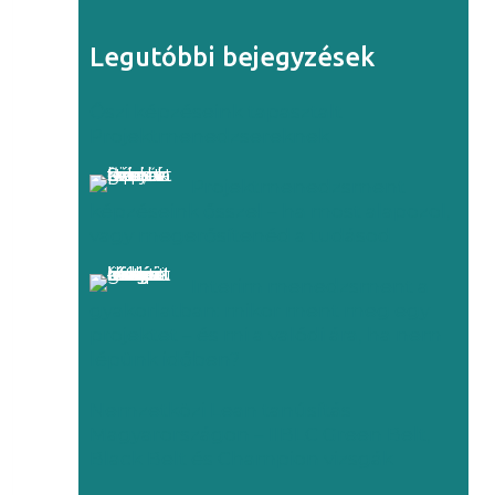
Legutóbbi bejegyzések
Őszi képzéseink tapasztalt
Projektmenedzsereknek
Projektmenedzsment
képzéseink ősszel – ha most alapozol,
vagy megerősítenéd a tudásod
Interim menedzsment a
gyakorlatban: mikor ment meg egy
projektet – és mi a valódi ára, ha nem
lépünk időben?
Nemzetközi Lean tanúsítás
Magyarországon – IIBLC Green Belt,
Black Belt és Champion vizsgák