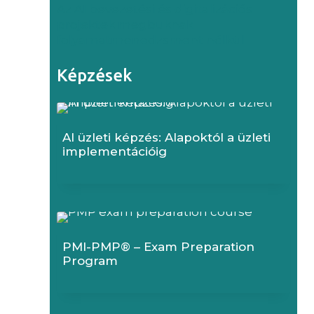
Az AI bevezetési és digitalizációs
projektek megbuknak
folyamatmenedzsment nélkül
Képzések
AI üzleti képzés: Alapoktól a üzleti
implementációig
PMI-PMP® – Exam Preparation
Program