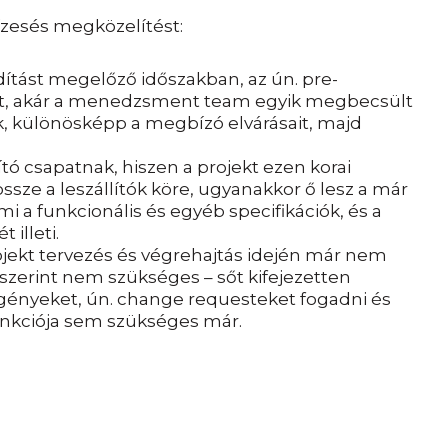
ízesés megközelítést:
dítást megelőző időszakban, az ún. pre-
nt, akár a menedzsment team egyik megbecsült
ek, különösképp a megbízó elvárásait, majd
ó csapatnak, hiszen a projekt ezen korai
sze a leszállítók köre, ugyanakkor ő lesz a már
 a funkcionális és egyéb specifikációk, és a
illeti.
ojekt tervezés és végrehajtás idején már nem
szerint nem szükséges – sőt kifejezetten
igényeket, ún. change requesteket fogadni és
funkciója sem szükséges már.