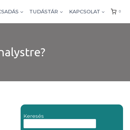
CSADÁS
TUDÁSTÁR
KAPCSOLAT
0
nalystre?
Keresés