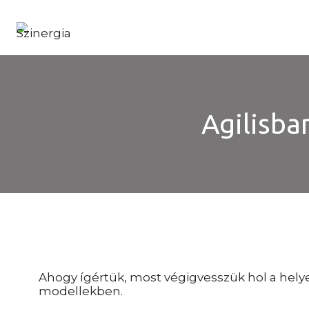
Skip
to
content
Agilisba
Ahogy ígértük, most végigvesszük hol a helye
modellekben.