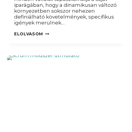
iparágában, hogy a dinamikusan változó
környezetben sokszor nehezen
definiálható követelmények, specifikus
igények merülnek…
MIT
ELOLVASOM
VAGY
KIT
ÉRTÜNK
SCRUM
MASTER
ALATT?