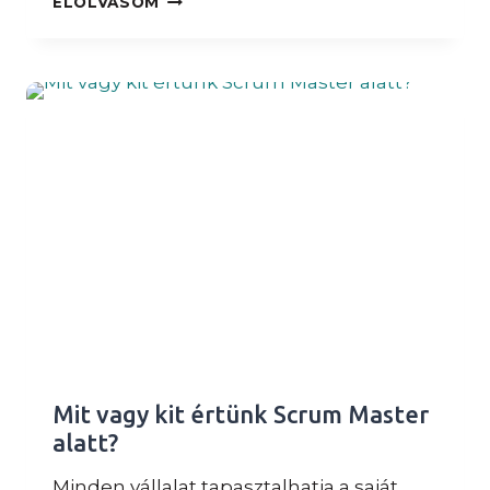
ELOLVASOM
VERSUS
SCRUM:
HASONLÓSÁGOK
ÉS
KÜLÖNBSÉGEK
Mit vagy kit értünk Scrum Master
alatt?
Minden vállalat tapasztalhatja a saját