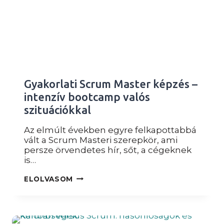
Gyakorlati Scrum Master képzés –
intenzív bootcamp valós
szituációkkal
Az elmúlt években egyre felkapottabbá
vált a Scrum Masteri szerepkör, ami
persze örvendetes hír, sőt, a cégeknek
is…
GYAKORLATI
ELOLVASOM
SCRUM
MASTER
KÉPZÉS
–
INTENZÍV