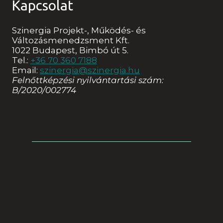
Kapcsolat
Szinergia Projekt-, Működés- és
Változásmenedzsment Kft.
1022 Budapest, Bimbó út 5.
Tel.:
+36 70 360 7188
Email:
szinergia@szinergia.hu
Felnőttképzési nyilvántartási szám:
B/2020/002774