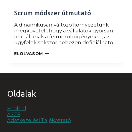
Scrum módszer útmutató
A dinamikusan változó környezetünk
megköveteli, hogy a vállalatok gyorsan
reagáljanak a felmerülő igényekre, az
ügyfelek sokszor nehezen definiálható…
SCRUM
ELOLVASOM
MÓDSZER
ÚTMUTATÓ
Oldalak
Főoldal
ÁSZF
Adatkezelési Tájékoztató