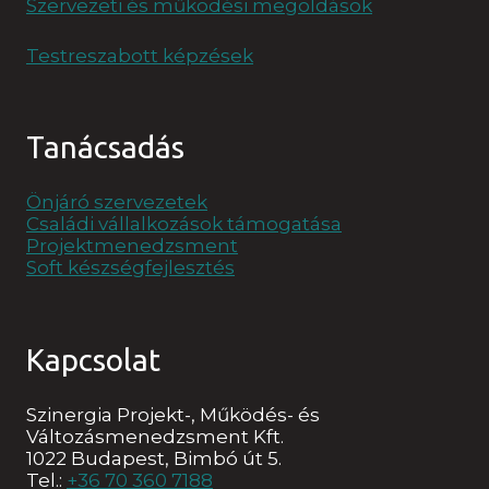
Szervezeti és működési megoldások
Testreszabott képzések
Tanácsadás
Önjáró szervezetek
Családi vállalkozások támogatása
Projektmenedzsment
Soft készségfejlesztés
Kapcsolat
Szinergia Projekt-, Működés- és
Változásmenedzsment Kft.
1022 Budapest, Bimbó út 5.
Tel.:
+36 70 360 7188