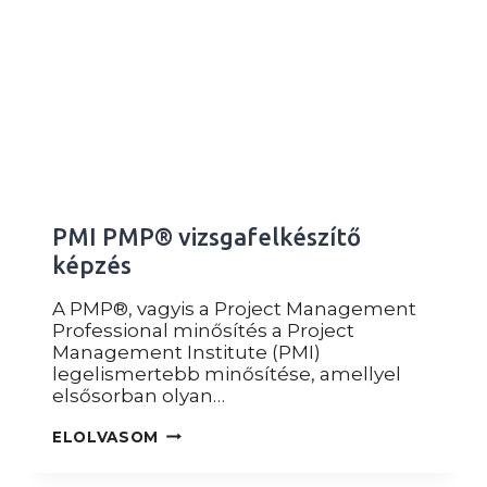
PMI PMP® vizsgafelkészítő
képzés
A PMP®, vagyis a Project Management
Professional minősítés a Project
Management Institute (PMI)
legelismertebb minősítése, amellyel
elsősorban olyan…
PMI
ELOLVASOM
PMP®
VIZSGAFELKÉSZÍTŐ
KÉPZÉS