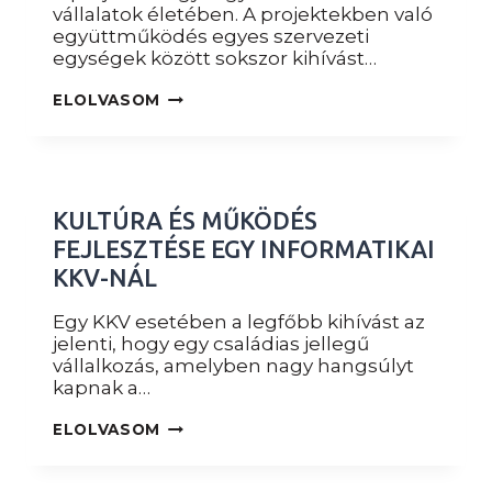
vállalatok életében. A projektekben való
együttműködés egyes szervezeti
egységek között sokszor kihívást…
PROJEKTALAPÚ
ELOLVASOM
MŰKÖDÉS
FEJLESZTÉSE
EGY
GYÁRTÓ
NAGYVÁLLALATNÁL
KULTÚRA ÉS MŰKÖDÉS
FEJLESZTÉSE EGY INFORMATIKAI
KKV-NÁL
Egy KKV esetében a legfőbb kihívást az
jelenti, hogy egy családias jellegű
vállalkozás, amelyben nagy hangsúlyt
kapnak a…
KULTÚRA
ELOLVASOM
ÉS
MŰKÖDÉS
FEJLESZTÉSE