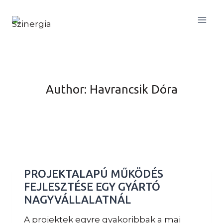
Skip
to
content
Author: Havrancsik Dóra
PROJEKTALAPÚ MŰKÖDÉS
FEJLESZTÉSE EGY GYÁRTÓ
NAGYVÁLLALATNÁL
A projektek egyre gyakoribbak a mai