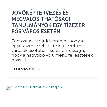
EGY
INFORMATIKAI
KKV-
JÖVŐKÉPTERVEZÉS ÉS
NÁL
MEGVALÓSÍTHATÓSÁGI
TANULMÁNYOK EGY TÍZEZER
FŐS VÁROS ESETÉN
Fontosnak tartjuk kiemelni, hogy az
egyes szervezetek, de kifejezetten
városok esetében kulcsfontosságú,
hogy a nagyobb volumenű fejlesztések
hosszú…
JÖVŐKÉPTERVEZÉS
ELOLVASOM
ÉS
MEGVALÓSÍTHATÓSÁGI
TANULMÁNYOK
EGY
TÍZEZER
FŐS
VÁROS
ESETÉN