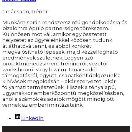
tanácsadó, tréner
Munkám során rendszerszintű gondolkodásra és
bizalomra épülő partnerségre törekszem.
Különösen motivál, amikor egy összetett
helyzetet az ügyfeleinkkel közösen tudunk
átláthatóvá tenni, és abból konkrét,
megvalósítható lépések, majd kézzelfogható
eredmények születnek. Legyen szó
projektmenedzsment tréningről, vezetői
workshopról vagy bizalmi tanácsadói
támogatásról, együtt, csapatként dolgozunk a
kihívások megoldásán – akár szervezeti, akár
folyamati természetűek. Hiszek a tényalapú,
ugyanakkor emberközpontú megközelítésben,
ahol a számok és adatok mögött mindig ott
vannak az emberi mintázataink.
LinkedIn