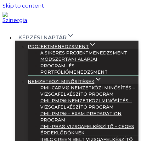
Skip to content
KÉPZÉSI NAPTÁR
PROJEKTMENEDZSMENT
A SIKERES PROJEKTMENEDZSMENT
MÓDSZERTANI ALAPJAI
PROGRAM- ÉS
PORTFÓLIÓMENEDZSMENT
NEMZETKÖZI MINŐSÍTÉSEK
PMI-CAPM® NEMZETKÖZI MINŐSÍTÉS –
VIZSGAFELKÉSZÍTŐ PROGRAM
PMI-PMP® NEMZETKÖZI MINŐSÍTÉS –
VIZSGAFELKÉSZÍTŐ PROGRAM
PMI-PMP® – EXAM PREPARATION
PROGRAM
PMI-PBA® VIZSGAFELKÉSZÍTŐ – CÉGES
ÉRDEKLŐDŐKNEK
IIBLC GREEN BELT VIZSGAFELKÉSZÍTŐ