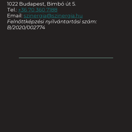
1022 Budapest, Bimbó út 5.
Tel.:
+36 70 360 7188
Email:
szinergia@szinergia.hu
Felnőttképzési nyilvántartási szám:
B/2020/002774