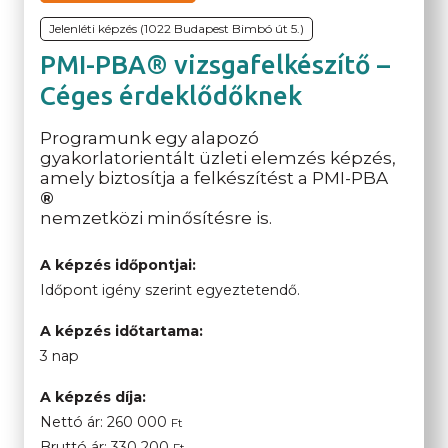
Jelenléti képzés (1022 Budapest Bimbó út 5.)
PMI-PBA® vizsgafelkészítő –
Céges érdeklődőknek
Programunk egy alapozó
gyakorlatorientált üzleti elemzés képzés,
amely biztosítja a felkészítést a PMI-PBA
®
nemzetközi minősítésre is.
A képzés időpontjai:
Időpont igény szerint egyeztetendő.
A képzés időtartama:
3 nap
A képzés díja:
Nettó ár:
260 000
Ft
Bruttó ár:
330 200