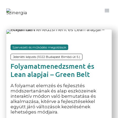
Skip
to
content
Szervezeti és működési megoldások
Jelenléti képzés (1022 Budapest Bimbó út 5.)
Folyamatmenedzsment és
Lean alapjai – Green Belt
A folyamat elemzés és fejlesztés
módszertanának és alap eszközeinek
interaktív módon való bemutatása és
alkalmazása, kitérve a fejlesztésekkel
együtt járó változások kezelésének
lehetséges módjaira.