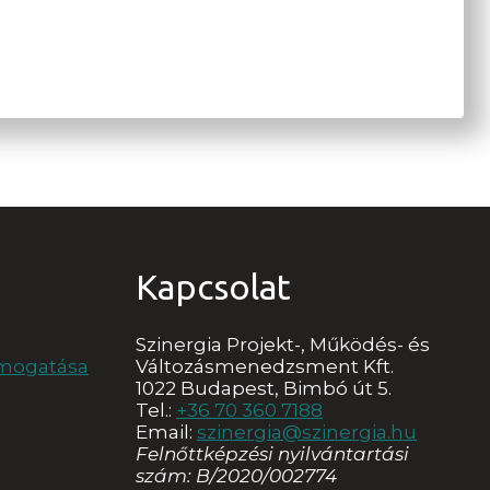
Kapcsolat
Szinergia Projekt-, Működés- és
ámogatása
Változásmenedzsment Kft.
1022 Budapest, Bimbó út 5.
Tel.:
+36 70 360 7188
Email:
szinergia@szinergia.hu
Felnőttképzési nyilvántartási
szám: B/2020/002774