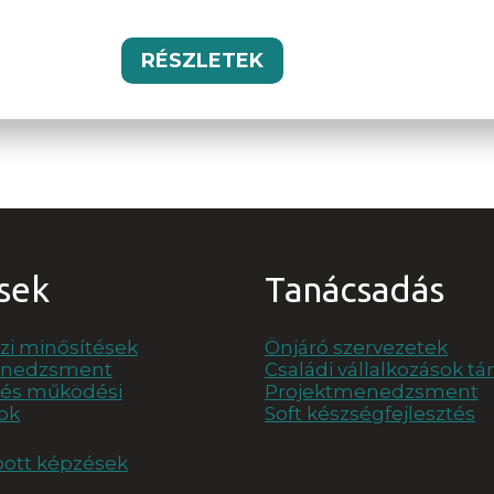
RÉSZLETEK
sek
Tanácsadás
i minősítések
Önjáró szervezetek
enedzsment
Családi vállalkozások t
i és működési
Projektmenedzsment
ok
Soft készségfejlesztés
bott képzések