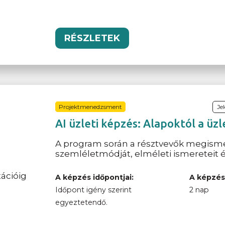
RÉSZLETEK
Projektmenedzsment
Je
AI üzleti képzés: Alapoktól a üz
A program során a résztvevők megismer
szemléletmódját, elméleti ismereteit és
A képzés időpontjai:
A képzés
Időpont igény szerint
2 nap
egyeztetendő.