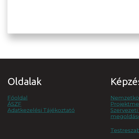
Oldalak
Képzé
Főoldal
Nemzetköz
ÁSZF
Projektm
Adatkezelési Tájékoztató
Szervezet
megoldás
Testresza