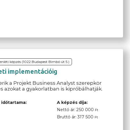
lenléti képzés (1022 Budapest Bimbó út 5.)
leti implementációig
ik a Projekt Business Analyst szerepkör
 azokat a gyakorlatban is kipróbálhatják.
 időtartama:
A képzés díja:
Nettó ár:
250 000
Ft
Bruttó ár:
317 500
Ft