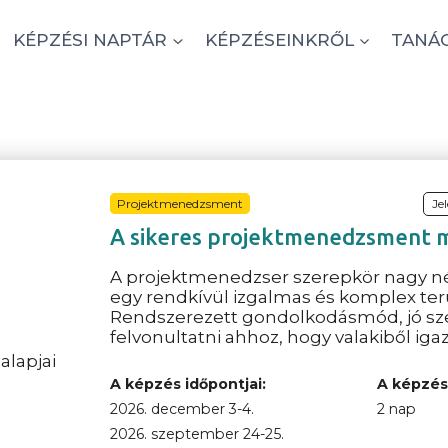
KÉPZÉSI NAPTÁR
KÉPZÉSEINKRŐL
TANÁ
Projektmenedzsment
Je
A sikeres projektmenedzsment m
A projektmenedzser szerepkör nagy 
egy rendkívül izgalmas és komplex terü
Rendszerezett gondolkodásmód, jó szer
felvonultatni ahhoz, hogy valakiből ig
A képzés időpontjai:
A képzés
2026. december 3-4.
2 nap
2026. szeptember 24-25.