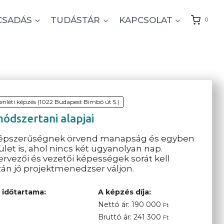
CSADÁS
TUDÁSTÁR
KAPCSOLAT
0
lenléti képzés (1022 Budapest Bimbó út 5.)
ódszertani alapjai
népszerűségnek örvend manapság és egyben
let is, ahol nincs két ugyanolyan nap.
vezői és vezetői képességek sorát kell
azán jó projektmenedzser váljon.
 időtartama:
A képzés díja:
Nettó ár:
190 000
Ft
Bruttó ár:
241 300
Ft