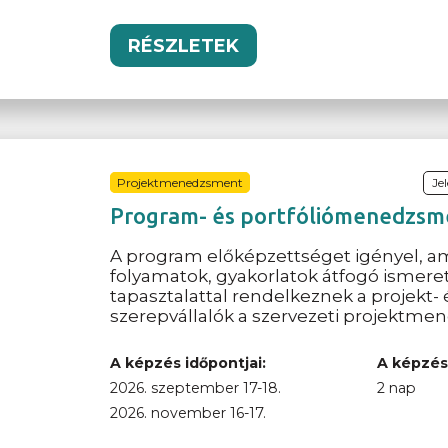
RÉSZLETEK
Projektmenedzsment
Je
Program- és portfóliómenedzsm
A program előképzettséget igényel, 
folyamatok, gyakorlatok átfogó ismereté
tapasztalattal rendelkeznek a projekt- 
szerepvállalók a szervezeti projekt
A képzés időpontjai:
A képzés
2026. szeptember 17-18.
2 nap
2026. november 16-17.