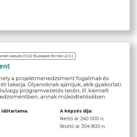
lenléti képzés (1022 Budapest Bimbó út 5.)
ent
amely a projektmenedzsment fogalmak és
t takarja. Olyanoknak ajánljuk, akik gyakorlati
és/vagy programvezetés terén, ill. kiemelt
menedzsmentben, annak működtetésében.
 időtartama:
A képzés díja:
Nettó ár:
240 000
Ft
Bruttó ár:
304 800
Ft