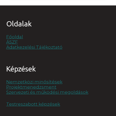
–
IIBLC
GREEN
BELT,
BLACK
Oldalak
BELT
ÉS
CHAMPION
Főoldal
VIZSGÁK
ÁSZF
Adatkezelési Tájékoztató
Képzések
Nemzetközi minősítések
Projektmenedzsment
Szervezeti és működési megoldások
Testreszabott képzések