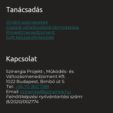
Tanácsadás
Önjáró szervezetek
Családi vállalkozások támogatása
Projektmenedzsment
Soft készségfejlesztés
Kapcsolat
Szinergia Projekt-, Működés- és
Változásmenedzsment Kft.
1022 Budapest, Bimbó út 5.
Tel.:
+36 70 360 7188
Email:
szinergia@szinergia.hu
Felnőttképzési nyilvántartási szám:
B/2020/002774