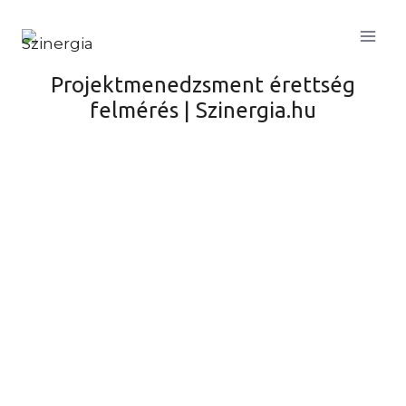
Skip
to
content
Projektmenedzsment érettség
felmérés | Szinergia.hu