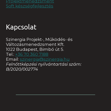
Projektmenedzsment
Soft készségfejlesztés
Kapcsolat
Szinergia Projekt-, Működés- és
Változásmenedzsment Kft.
1022 Budapest, Bimbó út 5.
Tel.:
+36 70 360 7188
Email:
szinergia@szinergia.hu
Felnőttképzési nyilvántartási szám:
B/2020/002774