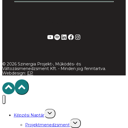
Kövess minket:
YouTube
Spotify
LinkedIn
Facebook
Instagram
© 2026 Szinergia Projekt-, Működés- és
Változásmenedzsment Kft. - Minden jog fenntartva.
Webdesign:
EP
Toggle
Képzési Naptár
child
menu
Toggle
Projektmenedzsment
child