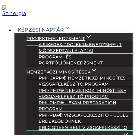
Skip
to
content
KÉPZÉSI NAPTÁR
PROJEKTMENEDZSMENT
A SIKERES PROJEKTMENEDZSMENT
MÓDSZERTANI ALAPJAI
PROGRAM- ÉS
PORTFÓLIÓMENEDZSMENT
NEMZETKÖZI MINŐSÍTÉSEK
PMI-CAPM® NEMZETKÖZI MINŐSÍTÉS –
VIZSGAFELKÉSZÍTŐ PROGRAM
PMI-PMP® NEMZETKÖZI MINŐSÍTÉS –
VIZSGAFELKÉSZÍTŐ PROGRAM
PMI-PMP® – EXAM PREPARATION
PROGRAM
PMI-PBA® VIZSGAFELKÉSZÍTŐ – CÉGES
ÉRDEKLŐDŐKNEK
IIBLC GREEN BELT VIZSGAFELKÉSZÍTŐ