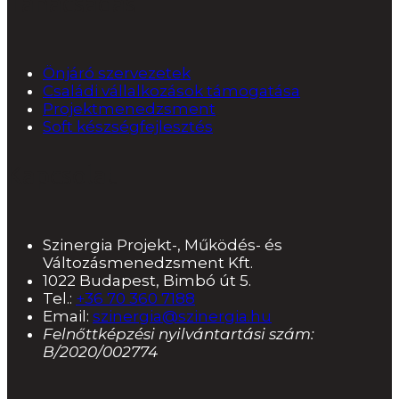
Tanácsadás
Önjáró szervezetek
Családi vállalkozások támogatása
Projektmenedzsment
Soft készségfejlesztés
Kapcsolat
Szinergia Projekt-, Működés- és
Változásmenedzsment Kft.
1022 Budapest, Bimbó út 5.
Tel.:
+36 70 360 7188
Email:
szinergia@szinergia.hu
Felnőttképzési nyilvántartási szám:
B/2020/002774