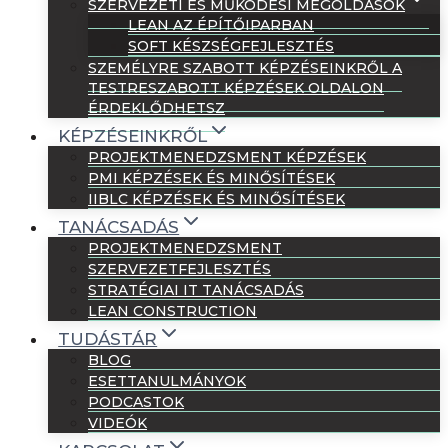
SZERVEZETI ÉS MŰKÖDÉSI MEGOLDÁSOK
LEAN AZ ÉPÍTŐIPARBAN
SOFT KÉSZSÉGFEJLESZTÉS
SZEMÉLYRE SZABOTT KÉPZÉSEINKRŐL A
TESTRESZABOTT KÉPZÉSEK OLDALON
ÉRDEKLŐDHETSZ
KÉPZÉSEINKRŐL
PROJEKTMENEDZSMENT KÉPZÉSEK
PMI KÉPZÉSEK ÉS MINŐSÍTÉSEK
IIBLC KÉPZÉSEK ÉS MINŐSÍTÉSEK
TANÁCSADÁS
PROJEKTMENEDZSMENT
SZERVEZETFEJLESZTÉS
STRATÉGIAI IT TANÁCSADÁS
LEAN CONSTRUCTION
TUDÁSTÁR
BLOG
ESETTANULMÁNYOK
PODCASTOK
VIDEÓK