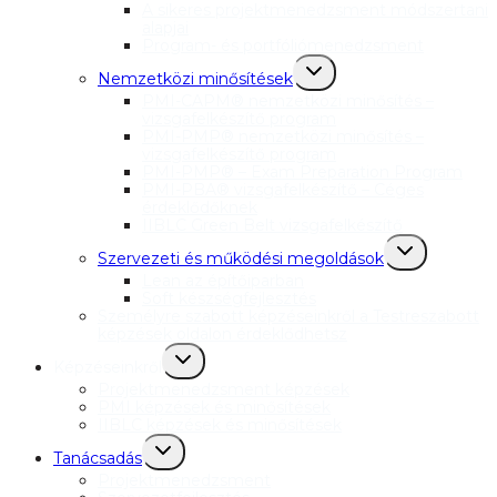
menu
A sikeres projektmenedzsment módszertani
alapjai
Program- és portfóliómenedzsment
Toggle
Nemzetközi minősítések
child
menu
PMI-CAPM® nemzetközi minősítés –
vizsgafelkészítő program
PMI-PMP® nemzetközi minősítés –
vizsgafelkészítő program
PMI-PMP® – Exam Preparation Program
PMI-PBA® vizsgafelkészítő – Céges
érdeklődőknek
IIBLC Green Belt vizsgafelkészítő
Toggle
Szervezeti és működési megoldások
child
menu
Lean az építőiparban
Soft készségfejlesztés
Személyre szabott képzéseinkről a Testreszabott
képzések oldalon érdeklődhetsz
Toggle
Képzéseinkről
child
menu
Projektmenedzsment képzések
PMI képzések és minősítések
IIBLC képzések és minősítések
Toggle
Tanácsadás
child
menu
Projektmenedzsment